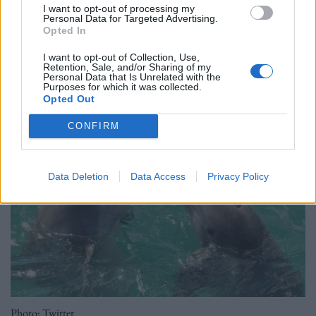
I want to opt-out of processing my
Personal Data for Targeted Advertising.
Opted In
27.06.2022
I want to opt-out of Collection, Use,
Retention, Sale, and/or Sharing of my
Personal Data that Is Unrelated with the
Purposes for which it was collected.
Opted Out
CONFIRM
Data Deletion
Data Access
Privacy Policy
Photo: Twitter