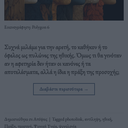
Εικονογράφηση: Polygon 6
Συχνά μιλάμε για την αρετή, το καθήκον ή το
όφελος ως πυλώνες της ηθικής. Όμως τι θα γινόταν
αν η αφετηρία δεν ήταν οι κανόνες ή τα
αποτελέσματα, αλλά η ίδια η πράξη της προσοχής;
Διαβάστε περισσότερα
→
Δημοσιεύθηκε σε
Απόψεις
|
Tagged
photolink
,
αντίληψη
,
ηθική
,
Πράξη
,
προσοχή
,
Ψυχική Υγεία
,
ψυχολογία