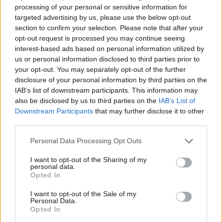
processing of your personal or sensitive information for
targeted advertising by us, please use the below opt-out
Δημοσιεύθηκε σε
Απόψεις
|
Tagged
αντίληψη
,
Έρωτας
,
ηλικία
,
Νεαροί
section to confirm your selection. Please note that after your
Εραστές
,
σχεση
,
σωμα
opt-out request is processed you may continue seeing
interest-based ads based on personal information utilized by
us or personal information disclosed to third parties prior to
your opt-out. You may separately opt-out of the further
disclosure of your personal information by third parties on the
Εφημερίδα
IAB’s list of downstream participants. This information may
also be disclosed by us to third parties on the
IAB’s List of
Downstream Participants
that may further disclose it to other
third parties.
«An Immense World»: Ταξίδι στον κόσμο των ζώων που δεν
Personal Data Processing Opt Outs
μπορούν να αντιληφθούν οι άνθρωποι
I want to opt-out of the Sharing of my
personal data.
Opted In
Ένα βιβλίο για την ποικιλομορφία της
I want to opt-out of the Sale of my
αντίληψης στον κόσμο των ζώων και τους
Personal Data.
Opted In
περιορισμούς της ανθρώπινης αντίληψης.