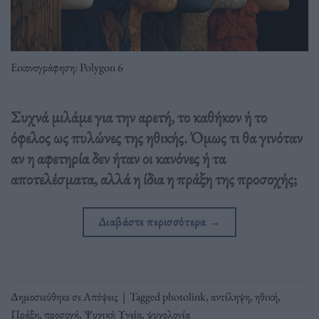
Εικονογράφηση: Polygon 6
Συχνά μιλάμε για την αρετή, το καθήκον ή το
όφελος ως πυλώνες της ηθικής. Όμως τι θα γινόταν
αν η αφετηρία δεν ήταν οι κανόνες ή τα
αποτελέσματα, αλλά η ίδια η πράξη της προσοχής;
Διαβάστε περισσότερα
→
Δημοσιεύθηκε σε
Απόψεις
|
Tagged
photolink
,
αντίληψη
,
ηθική
,
Πράξη
,
προσοχή
,
Ψυχική Υγεία
,
ψυχολογία