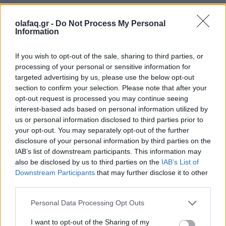
Διαβάστε περισσότερα
→
olafaq.gr -
Do Not Process My Personal
Information
If you wish to opt-out of the sale, sharing to third parties, or
processing of your personal or sensitive information for
Δημοσιεύθηκε σε
Ιδέες
|
Tagged
Single-tasking
,
Εγκέφαλος
,
targeted advertising by us, please use the below opt-out
Μαθησιακή Ικανότητα
,
Πράξη
,
χρονος
,
ψυχολογία
section to confirm your selection. Please note that after your
opt-out request is processed you may continue seeing
interest-based ads based on personal information utilized by
us or personal information disclosed to third parties prior to
your opt-out. You may separately opt-out of the further
disclosure of your personal information by third parties on the
Δείτε επίσης
IAB’s list of downstream participants. This information may
also be disclosed by us to third parties on the
IAB’s List of
Downstream Participants
that may further disclose it to other
third parties.
Personal Data Processing Opt Outs
I want to opt-out of the Sharing of my