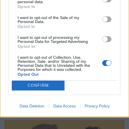
personal data.
Opted In
I want to opt-out of the Sale of my
Personal Data.
Opted In
I want to opt-out of processing my
Personal Data for Targeted Advertising.
Ιδέες
Opted In
Η μετριοπάθεια δεν κάνει θόρυβο, γι’ αυτό
I want to opt-out of Collection, Use,
την περάσαμε για αδυναμία
Retention, Sale, and/or Sharing of my
Personal Data that Is Unrelated with the
Purposes for which it was collected.
24.04.26
Opted Out
Όταν η εποχή ανταμείβει τις κραυγές και τις βεβαιότητες, η
CONFIRM
ψύχραιμη σκέψη μοιάζει χαμένη υπόθεση, ίσως όμως είναι το
τελευταίο πράγμα που κρατάει τη δημοκρατία όρθια.
Data Deletion
Data Access
Privacy Policy