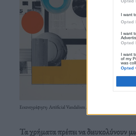
Opted 
I want t
Opted 
I want 
Advertis
Opted 
I want t
of my P
was col
Opted 
Εικονογράφηση: Artificial Vandalism / Olafaq
Τα χρήματα πρέπει να διευκολύνουν μια