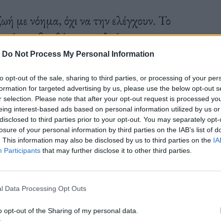
ωή με νόημα, όχι να την ελέγχουν. Το
σμού που βοηθά τους ανθρώπους να
α χρήματά τους.
-
Do Not Process My Personal Information
to opt-out of the sale, sharing to third parties, or processing of your per
formation for targeted advertising by us, please use the below opt-out s
r selection. Please note that after your opt-out request is processed y
eing interest-based ads based on personal information utilized by us or
disclosed to third parties prior to your opt-out. You may separately opt-
losure of your personal information by third parties on the IAB’s list of
. This information may also be disclosed by us to third parties on the
IA
Participants
that may further disclose it to other third parties.
l Data Processing Opt Outs
o opt-out of the Sharing of my personal data.