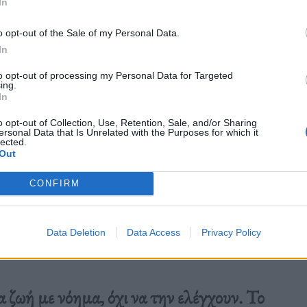
In
o opt-out of the Sale of my Personal Data.
In
to opt-out of processing my Personal Data for Targeted
ing.
In
o opt-out of Collection, Use, Retention, Sale, and/or Sharing
ersonal Data that Is Unrelated with the Purposes for which it
lected.
Out
CONFIRM
Data Deletion
Data Access
Privacy Policy
 ζωή με νόημα, όχι να την ελέγχουν. Το