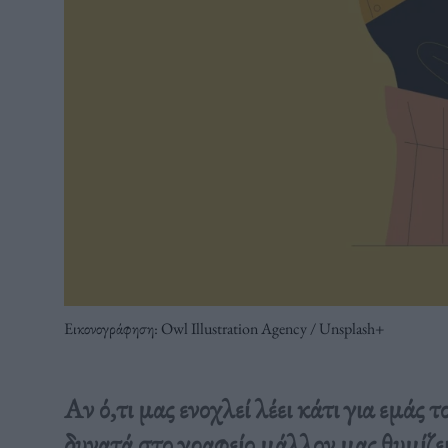
Εικονογράφηση: Owl Illustration Agency / Unsplash+
Αν ό,τι μας ενοχλεί λέει κάτι για εμάς 
δυνατά στο γραφείο μάλλον μας θυμίζει