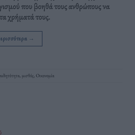
γισμού που βοηθά τους ανθρώπους να
 τα χρήματά τους.
περισσότερα
→
νειδητότητα
,
μισθός
,
Οικονομία
ύ