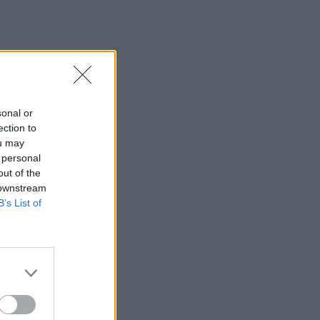
sonal or
ection to
ou may
 personal
out of the
 downstream
B’s List of