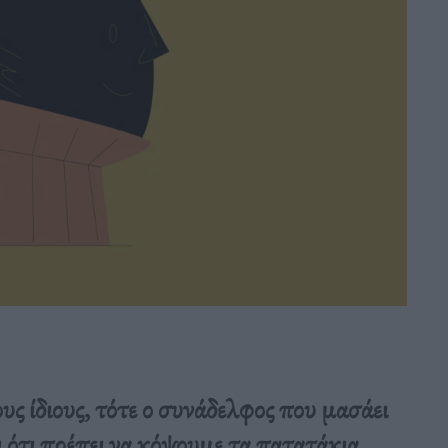
τους ίδιους, τότε ο συνάδελφος που μασάει
 ότι πρέπει να κόψουμε τα πατατάκια