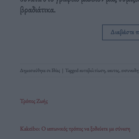
βραδιάτικα.
Διαβάστε 
Δημοσιεύθηκε σε
Ιδέες
|
Tagged
αυτοβελτίωση
,
εαυτος
,
ενσυνειδ
Τρόπος Ζωής
Kakeibo: O ιαπωνικός τρόπος να ξοδεύετε με σύνεση