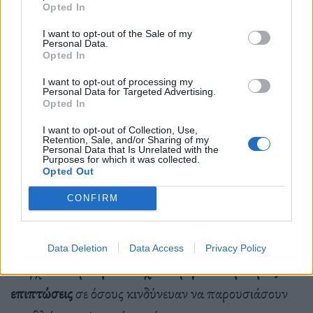
Opted In
Αλλά υπήρξε μικρή κάλυψη από τα μέσα
I want to opt-out of the Sale of my
ενημέρωσης το 2022
για την πιο ακριβή μελέτη
Personal Data.
Opted In
στην ιστορία της επιστήμης
του διαλογισμού (πάνω
από 8 εκατομμύρια δολάρια που χρηματοδοτήθηκαν
I want to opt-out of processing my
Personal Data for Targeted Advertising.
Opted In
από την ερευνητική φιλανθρωπική οργάνωση
Wellcome Trust). Η μελέτη εξέτασε περισσότερα
I want to opt-out of Collection, Use,
Retention, Sale, and/or Sharing of my
Personal Data that Is Unrelated with the
από 8.000 παιδιά (ηλικίας 11-14 ετών) σε 84
Purposes for which it was collected.
Opted Out
σχολεία στο Ηνωμένο Βασίλειο από το 2016 έως το
2018. Τα αποτελέσματά της έδειξαν ότι η
CONFIRM
ενσυνειδητότητα απέτυχε να βελτιώσει την ψυχική
ευημερία των παιδιών
σε σύγκριση με μια ομάδα
Data Deletion
Data Access
Privacy Policy
ελέγχου κα
ι μπορεί να είχε ακόμη και επιβλαβείς
επιπτώσεις
σε όσους κινδύνευαν να παρουσιάσουν