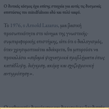
Ο δυτικός κόσμος έχει επίσης στοιχεία για αυτές τις δυσμενείς
επιπτώσεις του mindfulness εδώ και πολύ καιρό.
Το
1976, ο Arnold Lazarus,
μια βασική
προσωπικότητα στο κίνημα της γνωστικής-
συμπεριφορικής επιστήμης, είπε ότι ο διαλογισμός,
όταν χρησιμοποιείται αδιάκριτα, θα μπορούσε να
προκαλέσει «
σοβαρά ψυχιατρικά προβλήματα όπως
κατάθλιψη, διέγερση, ακόμη και σχιζοφρενική
αντιρρόπηση».
Ο καθηγητής διαχείρισης και διορισμένος βουδιστής