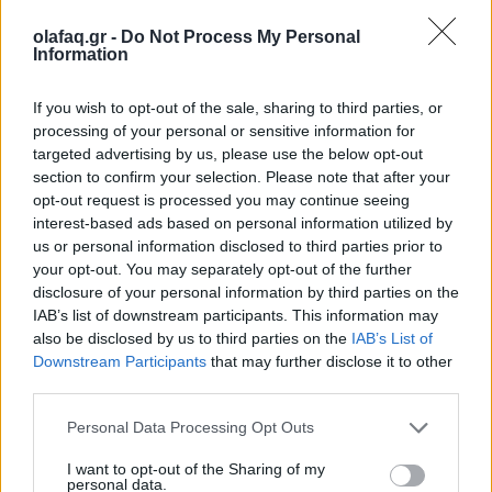
δάσκαλος Ronald Purser έγραψε στο βιβλίο του
olafaq.gr -
Do Not Process My Personal
Information
McMindfulness του 2023 ότι η ενσυνειδητότητα
έχει γίνει ένα
είδος «καπιταλιστικής
If you wish to opt-out of the sale, sharing to third parties, or
πνευματικότητας
». Μόνο στις ΗΠΑ,
ο
processing of your personal or sensitive information for
targeted advertising by us, please use the below opt-out
διαλογισμός αξίζει 2,2 δισεκατομμύρια δολάρια
section to confirm your selection. Please note that after your
opt-out request is processed you may continue seeing
ΗΠΑ . Και τα ανώτερα στελέχη της βιομηχανίας
interest-based ads based on personal information utilized by
ενσυνειδητότητας θα πρέπει να γνωρίζουν τα
us or personal information disclosed to third parties prior to
your opt-out. You may separately opt-out of the further
προβλήματα με τον διαλογισμό. Ο Jon Kabat-
disclosure of your personal information by third parties on the
Zinn, ένα βασικό πρόσωπο πίσω από το κίνημα της
IAB’s list of downstream participants. This information may
also be disclosed by us to third parties on the
IAB’s List of
ενσυνειδητότητας, παραδέχτηκε σε μια συνέντευξη
Downstream Participants
that may further disclose it to other
του 2017 στον
Guardian
ότι «το 90% της έρευνας
third parties.
[στις θετικές επιπτώσεις] είναι κατώτερο».
Personal Data Processing Opt Outs
I want to opt-out of the Sharing of my
personal data.