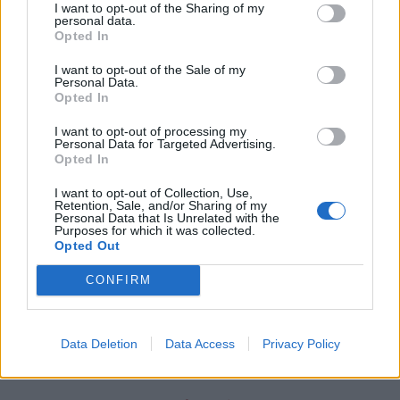
I want to opt-out of the Sharing of my
personal data.
Opted In
I want to opt-out of the Sale of my
Personal Data.
Opted In
Ταξίδι που ξεπερνά τα νοητά σύνορα της γης και του
μυαλού.
I want to opt-out of processing my
Personal Data for Targeted Advertising.
Opted In
Διαβάστε περισσότερα
→
I want to opt-out of Collection, Use,
Retention, Sale, and/or Sharing of my
Personal Data that Is Unrelated with the
Purposes for which it was collected.
Opted Out
Δημοσιεύθηκε σε
Βιβλίο
|
Tagged
Jean-Michel Guenassia
,
Γεωγραφία
,
CONFIRM
διαλογισμός
,
Συνείδηση
,
Τα βιβλία της εβδομάδας
Data Deletion
Data Access
Privacy Policy