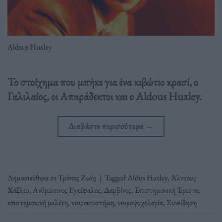
Aldοus Huxley
Το στοίχημα που μπήκε για ένα κιβώτιο κρασί, ο
Γαλιλαίος, οι Απαράδεκτοι και ο Aldous Huxley.
Διαβάστε περισσότερα
→
Δημοσιεύθηκε σε
Τρόπος Ζωής
|
Tagged
Aldus Haxley
,
Άλντους
Χάξλευ
,
Ανθρώπινος Εγκέφαλος
,
Δαρβίνος
,
Επιστημονική Έρευνα
,
επιστημονική μελέτη
,
νευροεπιστήμη
,
νευροψυχολογία
,
Συνείδηση