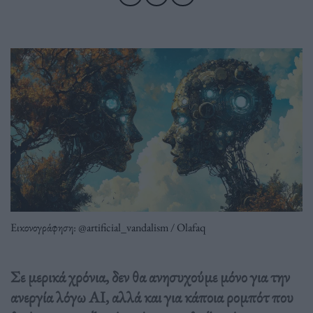
Εικονογράφηση: @artificial_vandalism / Olafaq
Σε μερικά χρόνια, δεν θα ανησυχούμε μόνο για την
ανεργία λόγω AI, αλλά και για κάποια ρομπότ που