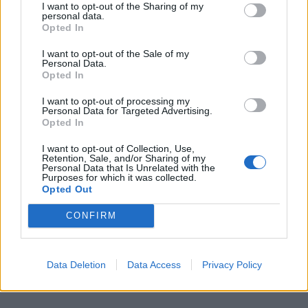
I want to opt-out of the Sharing of my
personal data.
Εμείς, οι άνθρωποι, έχουμε την επιθυμία να
Opted In
επιβιώσουμε και να αναπαραχθούμε, και ο
I want to opt-out of the Sale of my
Personal Data.
εγκέφαλός μας είναι γεμάτος με χιλιάδες πιθανές
Opted In
συμπεριφορές που μας καθοδηγούν σε αυτή την
I want to opt-out of processing my
Personal Data for Targeted Advertising.
αναζήτηση. Αντίθετα, τα προγράμματα
Opted In
υπολογιστών δεν έχουν καμία τέτοια δυνατότητα.
I want to opt-out of Collection, Use,
Retention, Sale, and/or Sharing of my
Η ιδέα ότι μια ρομποτική μηχανή θα μπορούσε να
Personal Data that Is Unrelated with the
Purposes for which it was collected.
“αποφασίσει” να γίνει παντοδύναμη δεν είναι
Opted Out
απλώς ανόητη· αποκαλύπτει μια βαθιά παρανόηση
CONFIRM
της ανθρώπινης βιολογίας και της φύσης του
λογισμικού.
Data Deletion
Data Access
Privacy Policy