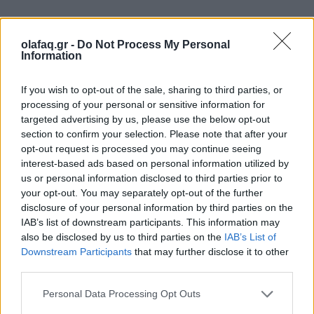
Η συζήτηση γύρω από την αυτογνωσία των
olafaq.gr -
Do Not Process My Personal
υπολογιστών μας φέρνει σε μια ενδιαφέρουσα
Information
αντίθεση:
πώς μπορούμε να μιλάμε για μηχανές
If you wish to opt-out of the sale, sharing to third parties, or
που αποκτούν μαγική αυτογνωσία, όταν εμείς οι
processing of your personal or sensitive information for
targeted advertising by us, please use the below opt-out
ίδιοι δεν έχουμε καταφέρει να αποκτήσουμε μια
section to confirm your selection. Please note that after your
πλήρη κατανόηση της δικής μας ύπαρξης;
Είναι
opt-out request is processed you may continue seeing
interest-based ads based on personal information utilized by
γελοίο να αποδίδουμε ανθρώπινες προθέσεις σε
us or personal information disclosed to third parties prior to
προγράμματα λογισμικού, όταν τα έμβια όντα
your opt-out. You may separately opt-out of the further
disclosure of your personal information by third parties on the
είναι προσαρμοσμένα να επιβιώνουν στο
IAB’s list of downstream participants. This information may
περιβάλλον τους, με ένα ευρύ φάσμα
also be disclosed by us to third parties on the
IAB’s List of
Downstream Participants
that may further disclose it to other
συμπεριφορών που έχουν εγγραφεί στις νευρωνικές
third parties.
τους δομές.
Personal Data Processing Opt Outs