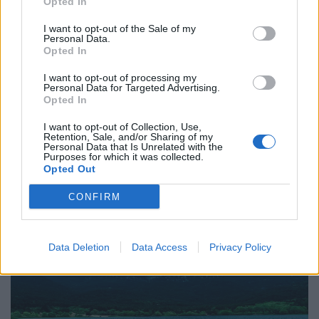
Opted In
I want to opt-out of the Sale of my
Τρόπος Ζωής
Personal Data.
Opted In
Η πιο σπάνια ανθρώπινη τέχνη σήμερα είναι
I want to opt-out of processing my
να ακούς
Personal Data for Targeted Advertising.
Opted In
27.07.26
I want to opt-out of Collection, Use,
Retention, Sale, and/or Sharing of my
Η αποξένωση της σύγχρονης ζωής δεν γεννιέται μόνο από τη
Personal Data that Is Unrelated with the
Purposes for which it was collected.
μοναξιά, αλλά και από την απουσία ανθρώπων που μπορούν
Opted Out
πραγματικά να ακούσουν χωρίς να κρίνουν.
CONFIRM
Data Deletion
Data Access
Privacy Policy