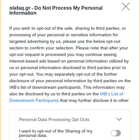
5+1 συνήθειες που θα σε φέρουν πιο κοντά
olafaq.gr -
Do Not Process My Personal
στους στόχους σου
Information
27.07.26
If you wish to opt-out of the sale, sharing to third parties, or
processing of your personal or sensitive information for
Από τη δημιουργία σταθερής ρουτίνας μέχρι τη μείωση των
targeted advertising by us, please use the below opt-out
περισπασμών, η αυτοπειθαρχία είναι το κλειδί για τη συνέπεια,
section to confirm your selection. Please note that after your
opt-out request is processed you may continue seeing
την προσωπική ανάπτυξη και την επίτευξη κάθε σημαντικού
interest-based ads based on personal information utilized by
στόχου.
us or personal information disclosed to third parties prior to
your opt-out. You may separately opt-out of the further
disclosure of your personal information by third parties on the
IAB’s list of downstream participants. This information may
also be disclosed by us to third parties on the
IAB’s List of
Downstream Participants
that may further disclose it to other
third parties.
Personal Data Processing Opt Outs
I want to opt-out of the Sharing of my
personal data.