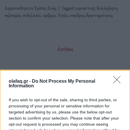
Δημοσιεύθηκε σε
Τρόπος Ζωής
|
Tagged
γυμναστική
,
Κολύμβηση
,
πεζοπορία
,
ποδηλασία
,
τρέξιμο
,
Υγεία
,
υπαίθριες δραστηριότητες
Απόψεις
Η οδύσσεια του «δεν προλαβαίνω»
olafaq.gr -
Do Not Process My Personal
Information
«Δεν προλαβαίνω, ποτέ δεν προλαβαίνω /
Πες μου το λόγο που εδώ ακόμα μένω...»
If you wish to opt-out of the sale, sharing to third parties, or
processing of your personal or sensitive information for
targeted advertising by us, please use the below opt-out
section to confirm your selection. Please note that after your
opt-out request is processed you may continue seeing
22.03.2024