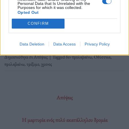
«Δεν προλαβαίνω, ποτέ δεν προλαβαίνω / Πες μου
Personal Data that Is Unrelated with the
Purposes for which it was collected.
το λόγο που εδώ ακόμα μένω…»
Opted Out
CONFIRM
Διαβάστε περισσότερα
→
Data Deletion
Data Access
Privacy Policy
Δημοσιεύθηκε σε
Απόψεις
|
Tagged
δεν προλαβαίνω
,
Οδύσσεια
,
προλαβαίνω
,
τρέξιμο
,
χρονος
Απόψεις
Η μαρτυρία ενός πολύ ακατάλληλου δρομέα