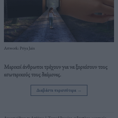
Artwork: Priya Jain
Μερικοί άνθρωποι τρέχουν για να ξορκίσουν τους
εσωτερικούς τους δαίμονες.
Διαβάστε περισσότερα
→
Δημοσιεύθηκε σε
Απόψεις
|
Tagged
δριμέας
,
ενδορφίνες
,
μαρτυρία
,