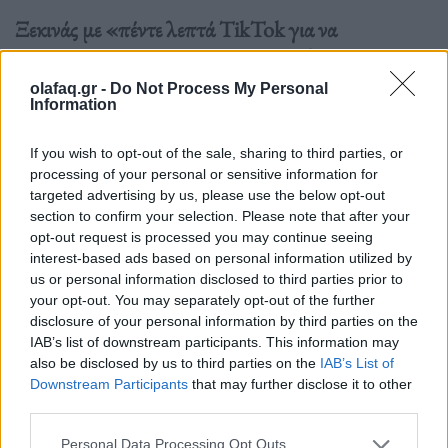
Ξεκινάς με «πέντε λεπτά TikTok για να
χαλαρώσω» και καταλήγεις να έχεις ξεχάσει το
όνομά σου, την ώρα, και γιατί άνοιξες το κινητό εξ
olafaq.gr -
Do Not Process My Personal
Information
αρχής. Μια εθιστική οθόνη, ένας αλγόριθμος-
κουλοχέρης και ένα «…λίγο ακόμα» που καταπίνει
If you wish to opt-out of the sale, sharing to third parties, or
την προσοχή σου σαν μαύρη τρύπα.
processing of your personal or sensitive information for
targeted advertising by us, please use the below opt-out
section to confirm your selection. Please note that after your
Διαβάστε περισσότερα
→
opt-out request is processed you may continue seeing
interest-based ads based on personal information utilized by
us or personal information disclosed to third parties prior to
your opt-out. You may separately opt-out of the further
disclosure of your personal information by third parties on the
Δημοσιεύθηκε σε
Internet
|
Tagged
reels
,
Scroll
,
TikTok
,
απάτη
IAB’s list of downstream participants. This information may
συντροφικότητας
,
δημιουργία
,
Εγκέφαλος
,
ντοπαμίνη
,
σκέψη
,
also be disclosed by us to third parties on the
IAB’s List of
Downstream Participants
that may further disclose it to other
Ψευδαίσθηση
third parties.
Personal Data Processing Opt Outs