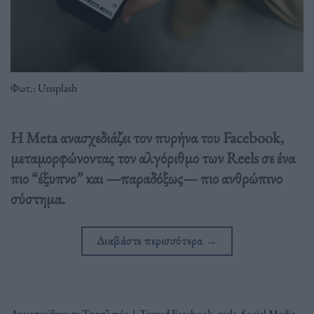
Φωτ.: Unsplash
Η Meta ανασχεδιάζει τον πυρήνα του Facebook,
μεταμορφώνοντας τον αλγόριθμο των Reels σε ένα
πιο “έξυπνο” και —παραδόξως— πιο ανθρώπινο
σύστημα.
Διαβάστε περισσότερα
→
Δημοσιεύθηκε σε
Τεχνολογία
|
Tagged
Facebook
,
reels
,
Social Media
,