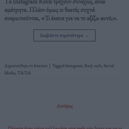
Tα Instagram Reels τρέχουν συνεχώς, είναι
αμέτρητα. Πλέον όμως οι θεατές συχνά
αναρωτιούνται, «Τι έκανα για να το αξίζω αυτό;».
Διαβάστε περισσότερα
→
Δημοσιεύθηκε σε
Internet
|
Tagged
Instagram
,
Reel
,
reels
,
Social
Media
,
TikTok
Απόψεις
Πέρασα έναν μήνα κολλημένη στα reels του Insta και να τι