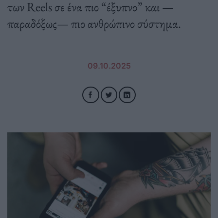
των Reels σε ένα πιο “έξυπνο” και —
παραδόξως— πιο ανθρώπινο σύστημα.
09.10.2025