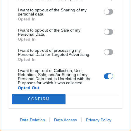
I want to opt-out of the Sharing of my
personal data.
Πολιτισμός
Opted In
I want to opt-out of the Sale of my
Personal Data.
Η παράξενη αποστροφή προς τα Instagram Reels
Opted In
I want to opt-out of processing my
Personal Data for Targeted Advertising.
Tα Instagram Reels τρέχουν συνεχώς, είναι
Opted In
αμέτρητα. Πλέον όμως οι θεατές συχνά
I want to opt-out of Collection, Use,
Retention, Sale, and/or Sharing of my
αναρωτιούνται, «Τι έκανα για να το αξίζω
Personal Data that Is Unrelated with the
Purposes for which it was collected.
αυτό;».
Opted Out
CONFIRM
05.03.2025
Data Deletion
Data Access
Privacy Policy