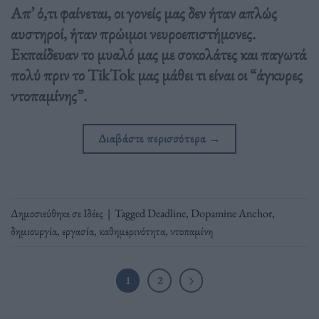
Απ’ ό,τι φαίνεται, οι γονείς μας δεν ήταν απλώς
αυστηροί, ήταν πρώιμοι νευροεπιστήμονες.
Εκπαίδευαν το μυαλό μας με σοκολάτες και παγωτά
πολύ πριν το TikTok μας μάθει τι είναι οι “άγκυρες
ντοπαμίνης”.
Διαβάστε περισσότερα
→
Δημοσιεύθηκε σε
Ιδέες
|
Tagged
Deadline
,
Dopamine Anchor
,
δημιουργία
,
εργασία
,
καθημερινότητα
,
ντοπαμίνη
1
2