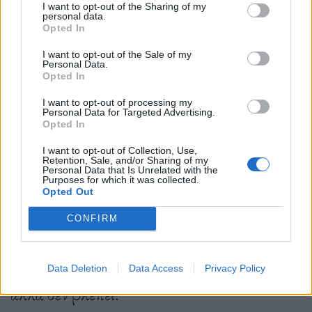
I want to opt-out of the Sharing of my
personal data.
Opted In
I want to opt-out of the Sale of my
Personal Data.
Δημοσιεύθηκε σε
ΑΙ
|
Tagged
fbphotopost
,
αντιγραφή
,
δημιουργία
,
Opted In
Κλοπή
,
μεγάλα γλωσσικά μοντέλα
,
πνευματικά δικαιώματα
I want to opt-out of processing my
Personal Data for Targeted Advertising.
Opted In
I want to opt-out of Collection, Use,
Retention, Sale, and/or Sharing of my
Τρόπος Ζωής
Personal Data that Is Unrelated with the
Purposes for which it was collected.
Opted Out
CONFIRM
Η “Aphantasia” δεν είναι ένα και μόνο πράγμα
Η σιωπή της φαντασίας: Όταν ο νους ξέρει,
Data Deletion
Data Access
Privacy Policy
αλλά δεν βλέπει.