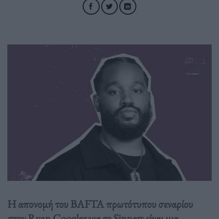
Η απονομή του BAFTA πρωτότυπου σεναρίου
στον Ryan Coogler για το Sinners είναι μια