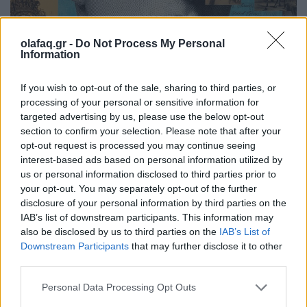
olafaq.gr -
Do Not Process My Personal
Information
If you wish to opt-out of the sale, sharing to third parties, or
processing of your personal or sensitive information for
Εικονογράφηση: © Artificial Vandalism / OLAFAQ
targeted advertising by us, please use the below opt-out
section to confirm your selection. Please note that after your
opt-out request is processed you may continue seeing
interest-based ads based on personal information utilized by
Τα μεγάλα μοντέλα AI χτίζονται πάνω στο έργο
us or personal information disclosed to third parties prior to
εκατομμυρίων ανθρώπων χωρίς άδεια, χωρίς
your opt-out. You may separately opt-out of the further
αναγνώριση και χωρίς καμία ντροπή. Μια αθόρυβη
disclosure of your personal information by third parties on the
IAB’s list of downstream participants. This information may
λεηλασία που απειλεί να μετατρέψει την ανθρώπινη
also be disclosed by us to third parties on the
IAB’s List of
δημιουργικότητα σε παραπροϊόν ενός αδηφάγου
Downstream Participants
that may further disclose it to other
αλγορίθμου.
third parties.
Personal Data Processing Opt Outs
Διαβάστε περισσότερα
→