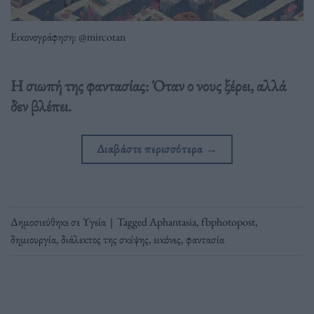
Εικονογράφηση: @mircotan
Η σιωπή της φαντασίας: Όταν ο νους ξέρει, αλλά
δεν βλέπει.
Διαβάστε περισσότερα
→
Δημοσιεύθηκε σε
Υγεία
|
Tagged
Aphantasia
,
fbphotopost
,
δημιουργία
,
διάλεκτος της σκέψης
,
εικόνες
,
φαντασία