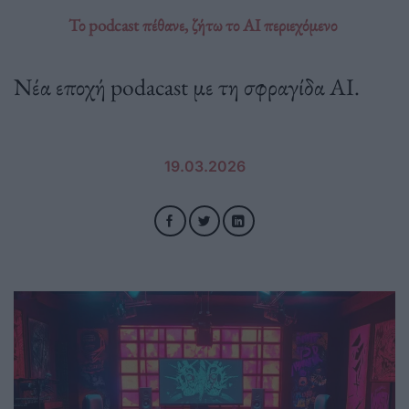
Το podcast πέθανε, ζήτω το AI περιεχόμενο
Νέα εποχή podacast με τη σφραγίδα AI.
19.03.2026