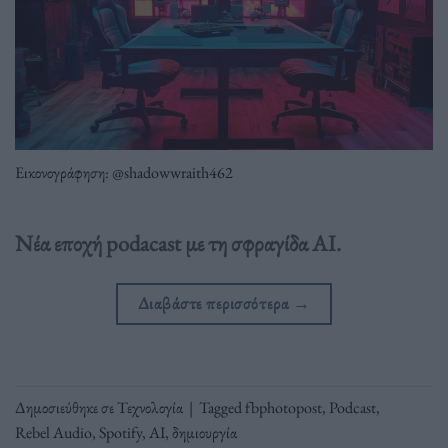
Εικονογράφηση: @shadowwraith462
Νέα εποχή podacast με τη σφραγίδα AI.
Διαβάστε περισσότερα
→
Δημοσιεύθηκε σε
Τεχνολογία
|
Tagged
fbphotopost
,
Podcast
,
Rebel Audio
,
Spotify
,
ΑΙ
,
δημιουργία