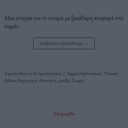
Μια ιστορία για το σινεμά με ξεκάθαρη αναφορά στο
παρόν.
Διαβάστε περισσότερα
→
Δημοσιεύθηκε σε
Κινηματογράφος
|
Tagged
fbphotopost
,
Thomas
Edison
,
δημιουργία
,
ιδιοκτησία
,
μοτίβο
,
Σινεμά
Εφημερίδα