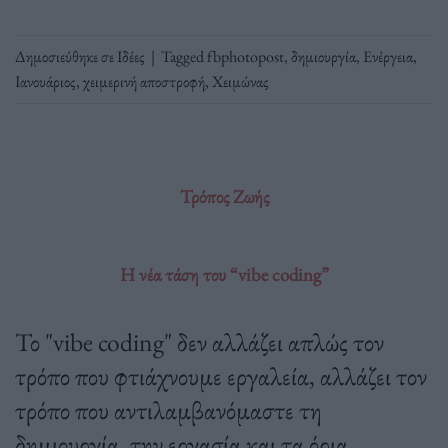
Δημοσιεύθηκε σε
Ιδέες
|
Tagged
fbphotopost
,
δημιουργία
,
Ενέργεια
,
Ιανουάριος
,
χειμερινή αποστροφή
,
Χειμώνας
Τρόπος Ζωής
Η νέα τάση του “vibe coding”
Το "vibe coding" δεν αλλάζει απλώς τον
τρόπο που φτιάχνουμε εργαλεία, αλλάζει τον
τρόπο που αντιλαμβανόμαστε τη
δημιουργία, την εργασία και τα όρια