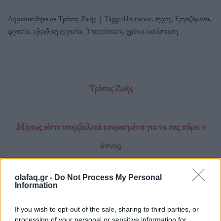
Δημοσιεύθηκε σε
Τρόπος Ζωής
|
Tagged
burnout
,
άγχος
,
Εργαζόμενοι
,
εργασία
,
υβριδική εργασία
,
Υπερκόπωση
,
χρόνια κατάσταση
Τρόπος Ζωής
Μήπως είστε υπερβολικά κουρασμένοι για να σας πάρει ο
ύπνος;
Όλα έχουν να κάνουν με τη διαχείριση αυτού
olafaq.gr -
Do Not Process My Personal
Information
που ονομάζεται "έλεγχος των ερεθισμάτων".
If you wish to opt-out of the sale, sharing to third parties, or
processing of your personal or sensitive information for