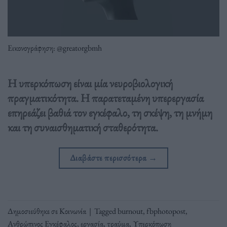
Εικονογράφηση: @greatorgbmh
Η υπερκόπωση είναι μία νευροβιολογική
πραγματικότητα. Η παρατεταμένη υπερεργασία
επηρεάζει βαθιά τον εγκέφαλο, τη σκέψη, τη μνήμη
και τη συναισθηματική σταθερότητα.
Διαβάστε περισσότερα
→
Δημοσιεύθηκε σε
Κοινωνία
|
Tagged
burnout
,
fbphotopost
,
Ανθρώπινος Εγκέφαλος
,
εργασία
,
τραύμα
,
Υπερκόπωση