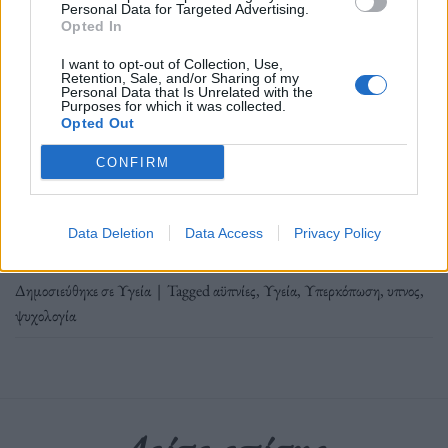
Personal Data for Targeted Advertising.
Artwork: Γιάννης Παπαϊωάννου / Olafaq
Opted In
I want to opt-out of Collection, Use,
Retention, Sale, and/or Sharing of my
Όλα έχουν να κάνουν με τη διαχείριση αυτού που
Personal Data that Is Unrelated with the
Purposes for which it was collected.
ονομάζεται “έλεγχος των ερεθισμάτων”.
Opted Out
CONFIRM
Διαβάστε περισσότερα
→
Data Deletion
Data Access
Privacy Policy
Δημοσιεύθηκε σε
Υγεία
|
Tagged
αϋπνίες
,
Υγεία
,
Υπερκόπωση
,
υπνος
,
ψυχολογία