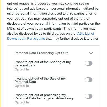
opt-out request is processed you may continue seeing
Σύμφωνα με μια έρευνα της Gallup, οι πλήρους
interest-based ads based on personal information utilized by
us or personal information disclosed to third parties prior to
απασχόλησης υπάλληλοι στις ΗΠΑ εργάζονται
your opt-out. You may separately opt-out of the further
λιγότερες ώρες την εβδομάδα τα τελευταία πέντε
disclosure of your personal information by third parties on the
IAB’s list of downstream participants. This information may
χρόνια. Οι μέσοι όροι εργασίας μειώθηκαν από το
also be disclosed by us to third parties on the
IAB’s List of
2019, όταν οι Αμερικανοί εργαζόμενοι ανέφεραν ότι
Downstream Participants
that may further disclose it to other
third parties.
εργάζονταν κατά μέσο όρο 44,1 ώρες την εβδομάδα.
Personal Data Processing Opt Outs
Το 2024 εργάζονται περίπου 42,9 ώρες την
I want to opt-out of the Sharing of my
εβδομάδα. Από την άλλη πλευρά, το πρόβλημα της
personal data.
Opted In
υποστελέχωσης παραμένει, καθώς οι εταιρείες
κόβουν έξοδα ή δυσκολεύονται να προσλάβουν
I want to opt-out of the Sale of my
Personal Data.
προσωπικό, φορτώνοντας στους ήδη
Opted In
υπερφορτωμένους εργαζόμενους περισσότερες
I want to opt-out of processing my
Personal Data for Targeted Advertising.
ευθύνες και φορτία εργασίας.
Opted In