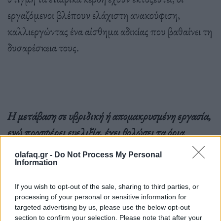
εργαζόμενοι βλέπουν ελάχιστη ανακούφιση,
καλλιεργώντας ένα αίσθημα αδικίας που βαθαίνει τη
δυσαρέσκεια τους.
Η μετάβαση σε υβριδική ή απομακρυσμένη εργασία,
ενώ προσφέρει ευελιξία, έχει θολώσει τα όρια
μεταξύ επαγγελματικής και προσωπικής ζωής.
olafaq.gr -
Do Not Process My Personal
Πολλοί εργαζόμενοι αισθάνονται συνδεδεμένοι με
Information
τις δουλειές τους, αναμένοντας να είναι πάντα
If you wish to opt-out of the sale, sharing to third parties, or
διαθέσιμοι.
processing of your personal or sensitive information for
targeted advertising by us, please use the below opt-out
section to confirm your selection. Please note that after your