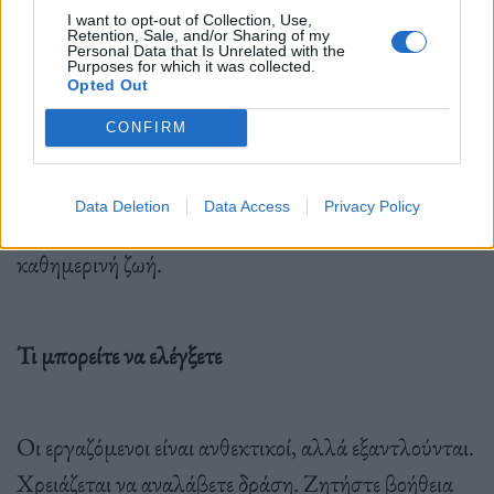
I want to opt-out of Collection, Use,
Retention, Sale, and/or Sharing of my
Personal Data that Is Unrelated with the
Purposes for which it was collected.
Opted Out
Το τοξικά ευρύτερο κοινωνικοπολιτικό κλίμα δεν
CONFIRM
βοηθά. Μια πολωμένη κοινωνία σε συνδυασμό με
την παγκόσμια αβεβαιότητα, προσθέτει μια στρώση
Data Deletion
Data Access
Privacy Policy
υπαρξιακής ανησυχίας που εισχωρεί στην
καθημερινή ζωή.
Τι μπορείτε να ελέγξετε
Οι εργαζόμενοι είναι ανθεκτικοί, αλλά εξαντλούνται.
Χρειάζεται να αναλάβετε δράση. Ζητήστε βοήθεια