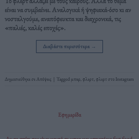
Το φλερτ αλλάζει με τους καιρούς. Αλλά το θέμα
είναι να συμβαίνει. Αναλογικά ή ψηφιακά-όσο κι αν
νοσταλγούμε, αναπόφευκτα και διαχρονικά, τις
«παλιές, καλές εποχές».
Διαβάστε περισσότερα
→
Δημοσιεύθηκε σε
Απόψεις
|
Tagged
μπαρ
,
φλερτ
,
φλερτ στο Instagram
Εφημερίδα
Αν το σπίτι σας είναι κοντά σε μπαρ και εστιατόρια fast food,