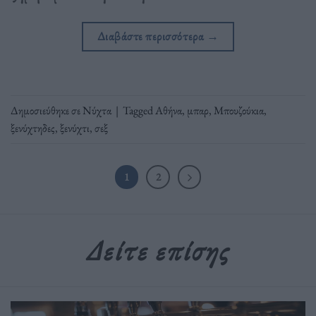
Διαβάστε περισσότερα
→
Δημοσιεύθηκε σε
Νύχτα
|
Tagged
Αθήνα
,
μπαρ
,
Μπουζούκια
,
ξενύχτηδες
,
ξενύχτι
,
σεξ
1
2
Δείτε επίσης