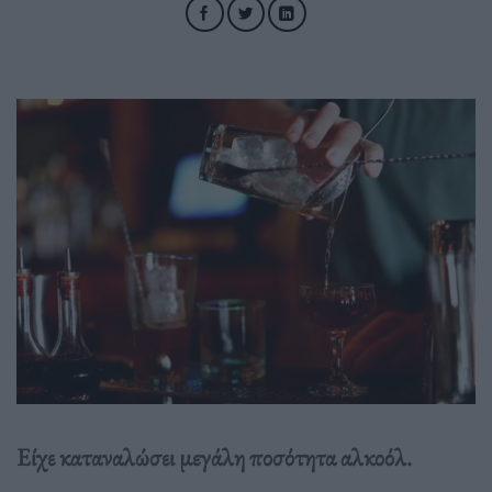
Είχε καταναλώσει μεγάλη ποσότητα αλκοόλ.