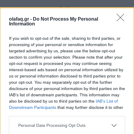
Απόψεις
olafaq.gr -
Do Not Process My Personal
Information
Το etiquette του σύγχρονου φλερτ ή πώς να ρίξεις γκομενάκι
If you wish to opt-out of the sale, sharing to third parties, or
στην Αθήνα σήμερα
processing of your personal or sensitive information for
targeted advertising by us, please use the below opt-out
section to confirm your selection. Please note that after your
Το φλερτ αλλάζει με τους καιρούς. Αλλά το
opt-out request is processed you may continue seeing
interest-based ads based on personal information utilized by
θέμα είναι να συμβαίνει. Αναλογικά ή
us or personal information disclosed to third parties prior to
ψηφιακά-όσο κι αν νοσταλγούμε,
your opt-out. You may separately opt-out of the further
disclosure of your personal information by third parties on the
αναπόφευκτα και διαχρονικά, τις «παλιές,
IAB’s list of downstream participants. This information may
καλές εποχές».
also be disclosed by us to third parties on the
IAB’s List of
Downstream Participants
that may further disclose it to other
third parties.
Personal Data Processing Opt Outs
29.02.2024