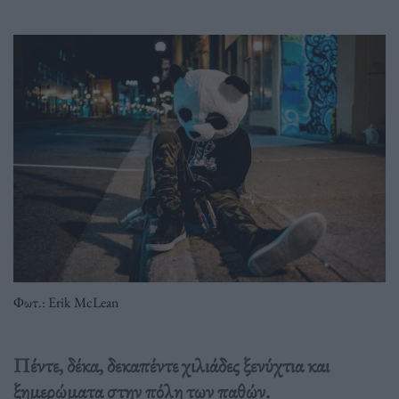
Φωτ.: Erik McLean
Πέντε, δέκα, δεκαπέντε χιλιάδες ξενύχτια και
ξημερώματα στην πόλη των παθών.