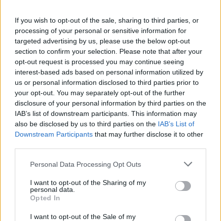
If you wish to opt-out of the sale, sharing to third parties, or
processing of your personal or sensitive information for
targeted advertising by us, please use the below opt-out
section to confirm your selection. Please note that after your
opt-out request is processed you may continue seeing
interest-based ads based on personal information utilized by
us or personal information disclosed to third parties prior to
your opt-out. You may separately opt-out of the further
disclosure of your personal information by third parties on the
Φωτ.: Κική Παπαδοπούλου / Olafaq
IAB’s list of downstream participants. This information may
also be disclosed by us to third parties on the
IAB’s List of
Downstream Participants
that may further disclose it to other
Το Olafaq συνάντησε τον ιδιοκτήτη του Red Sea:
third parties.
Reggae House – Το μαγαζί / σπίτι που είναι
Personal Data Processing Opt Outs
ανοιχτό σε όλους τους ανθρώπους και συντηρείται
I want to opt-out of the Sharing of my
με αγάπη από πελάτες-φίλους.
personal data.
Opted In
Διαβάστε περισσότερα
→
I want to opt-out of the Sale of my