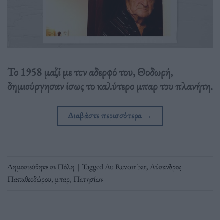
Το 1958 μαζί με τον αδερφό του, Θοδωρή,
δημιούργησαν ίσως το καλύτερο μπαρ του πλανήτη.
Διαβάστε περισσότερα
→
Δημοσιεύθηκε σε
Πόλη
|
Tagged
Au Revoir bar
,
Λύσανδρος
Παπαθεοδώρου
,
μπαρ
,
Πατησίων