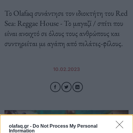
Το Olafaq συνάντησε τον ιδιοκτήτη του Red
Sea: Reggae House - Το μαγαζί / σπίτι που
είναι ανοιχτό σε όλους τους ανθρώπους και
συντηρείται με αγάπη από πελάτες-φίλους.
10.02.2023
olafaq.gr -
Do Not Process My Personal
Information