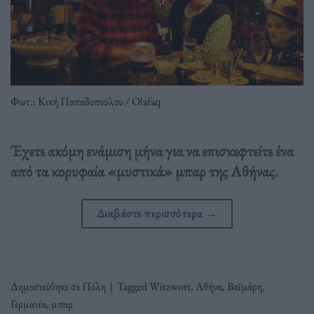
Φωτ.: Κική Παπαδοπούλου / Οlafaq
Έχετε ακόμη ενάμιση μήνα για να επισκεφτείτε ένα
από τα κορυφαία «μυστικά» μπαρ της Αθήνας.
Διαβάστε περισσότερα
→
Δημοσιεύθηκε σε
Πόλη
|
Tagged
Witzwort
,
Αθήνα
,
Βαϊμάρη
,
Γερμανία
,
μπαρ