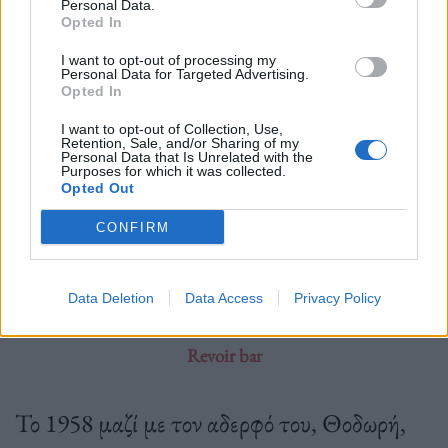
Personal Data.
Opted In
I want to opt-out of processing my
Personal Data for Targeted Advertising.
Opted In
Δημοσιεύθηκε σε
Συνεντεύξεις
|
Tagged
bar
,
Bob Marley
,
Red Sea
,
Reggae
,
Διασκέδαση
,
μπαρ
,
νυχτερινή διασκέδαση
,
ποτό
,
ρέγκε
I want to opt-out of Collection, Use,
Retention, Sale, and/or Sharing of my
Personal Data that Is Unrelated with the
Purposes for which it was collected.
Opted Out
CONFIRM
Τρόπος Ζωής
Data Deletion
Data Access
Privacy Policy
Πέθανε σε ηλικία 84 ετών ο «κύριος Λύσανδρος», του Au
Revoir bar
Το 1958 μαζί με τον αδερφό του, Θοδωρή,