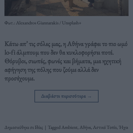
Φωτ.: Alexandros Giannarakis / Unsplash+
Κάτω απ’ τις σόλες μας, η Αθήνα γράφει το πιο ωμό
lo-fi άλμπουμ που δεν θα κυκλοφορήσει ποτέ.
Θόρυβοι, σιωπές, φωνές και βήματα, μια ηχητική
αφήγηση της πόλης που ζούμε αλλά δεν
προσέχουμε.
Διαβάστε περισσότερα
→
Δημοσιεύθηκε σε
Ιδέες
|
Tagged
Ambient
,
Αθήνα
,
Αστικό Τοπίο
,
Ήχοι