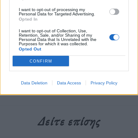
Οι πέζοι περπατάνε στον δρόμο. Ο δρόμος είναι το
I want to opt-out of processing my
Personal Data for Targeted Advertising.
νέο πεζοδρόμιο. Μήπως αυτή είναι η πραγματική
Opted In
σημειολογία της ονοματοδοσίας;
I want to opt-out of Collection, Use,
Retention, Sale, and/or Sharing of my
Personal Data that Is Unrelated with the
Purposes for which it was collected.
Διαβάστε περισσότερα
→
Opted Out
CONFIRM
Δημοσιεύθηκε σε
Απόψεις
|
Tagged
Αθήνα
,
Πεζοδρόμια
,
Πεζοί
Data Deletion
Data Access
Privacy Policy
Δείτε επίσης