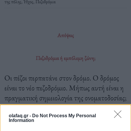
της πόλης
,
Ήχος
,
Πεζοδρόμια
Απόψεις
Πεζοδρόμια ή εμπόλεμη ζώνη;
Οι πέζοι περπατάνε στον δρόμο. Ο δρόμος
είναι το νέο πεζοδρόμιο. Μήπως αυτή είναι η
πραγματική σημειολογία της ονοματοδοσίας;
olafaq.gr -
Do Not Process My Personal
Information
25.05.2023