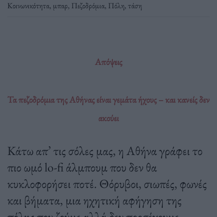
Κοινωνικότητα
,
μπαρ
,
Πεζοδρόμια
,
Πόλη
,
τάση
Απόψεις
Τα πεζοδρόμια της Αθήνας είναι γεμάτα ήχους – και κανείς δεν
ακούει
Κάτω απ’ τις σόλες μας, η Αθήνα γράφει το
πιο ωμό lo-fi άλμπουμ που δεν θα
κυκλοφορήσει ποτέ. Θόρυβοι, σιωπές, φωνές
και βήματα, μια ηχητική αφήγηση της
πόλης που ζούμε αλλά δεν προσέχουμε.