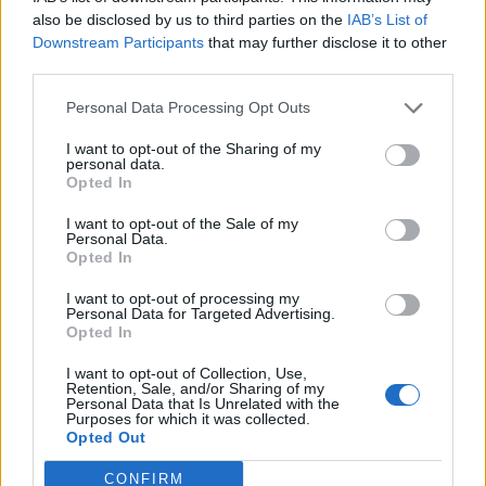
also be disclosed by us to third parties on the
IAB’s List of
«Δεν ενδιαφέρονται για το πού βρίσκονται ή τι
Downstream Participants
that may further disclose it to other
third parties.
υπάρχει στο μενού. Δεν κάθονται στο μπαρ για να
με γνωρίσουν, να δουν πώς φτιάχνω ένα μαρτίνι ή
Personal Data Processing Opt Outs
να ρωτήσουν τι κάνει το μέρος ξεχωριστό»,
I want to opt-out of the Sharing of my
personal data.
αναφέρει χαρακτηριστικά ένας εργαζόμενος ως
Opted In
μπάρμαν.
I want to opt-out of the Sale of my
Personal Data.
Opted In
I want to opt-out of processing my
Personal Data for Targeted Advertising.
Opted In
Ο προβληματισμός είναι ότι όσο πιο απρόσωπα
I want to opt-out of Collection, Use,
Retention, Sale, and/or Sharing of my
γίνονται τα μπαρ, τόσο λιγότερο τα βλέπουν οι
Personal Data that Is Unrelated with the
Purposes for which it was collected.
άνθρωποι ως μια κοινωνική εμπειρία στην οποία
Opted Out
όλοι συνεισφέρουν. Αυτό που συμβαίνει στα
CONFIRM