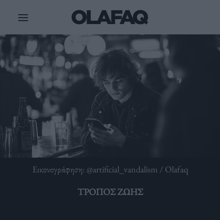
Μετάβαση
στο
περιεχόμενο
Εικονογράφηση: @artificial_vandalism / Olafaq
ΤΡΌΠΟΣ ΖΩΉΣ