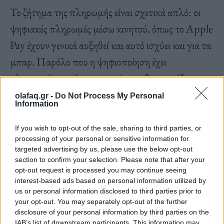
Το ζήτημα της πληρωμής είναι σχετικά απλό: οι
ψηφιακές πληρωμές μέσω κινητού, όπως το Apple
Pay έχουν γενικά αυξηθεί και αυτό ισχύει και για τα
μπαρ. Παρόλο που η ψηφιοποίηση έχει
πλεονεκτήματα (π.χ. οι μπάρμαν δεν χρειάζεται να
εισάγουν χειροκίνητα τα φιλοδωρήματα στο τέλος
olafaq.gr -
Do Not Process My Personal
Information
της βραδιάς) κάνει την εμπειρία του μπαρ όλο και
πιο απρόσωπη. Οι άνθρωποι του χώρου εστίασης
If you wish to opt-out of the sale, sharing to third parties, or
processing of your personal or sensitive information for
νιώθουν πως γίνονται απλώς ένα εξάρτημα της
targeted advertising by us, please use the below opt-out
οθόνης όπου οι πελάτες πληκτρολογούν την
section to confirm your selection. Please note that after your
opt-out request is processed you may continue seeing
παραγγελία τους.
interest-based ads based on personal information utilized by
us or personal information disclosed to third parties prior to
your opt-out. You may separately opt-out of the further
disclosure of your personal information by third parties on the
IAB’s list of downstream participants. This information may