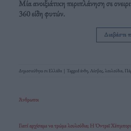
Μία ανοιξιάτικη περιπλάνηση σε ονειρι
360 είδη φυτών.
Διαβάστε 
Δημοσιεύθηκε σε
Ελλάδα
|
Tagged
άνθη
,
Λέσβος
,
λουλούδια
,
Πά
Άνθρωποι
Γιατί αρχίσαμε να τρώμε λουλούδια; Η Όντρεϊ Χέπμπορν