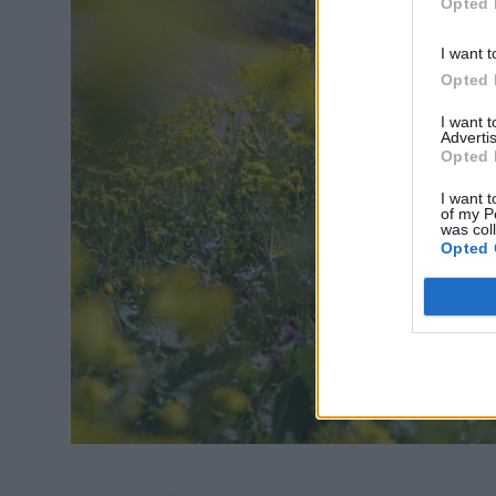
Opted 
I want t
Opted 
I want 
Advertis
Opted 
I want t
of my P
was col
Opted 