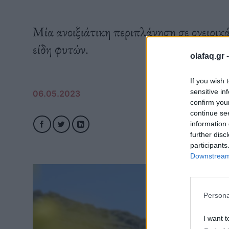
Μία ανοιξιάτικη περιπλάνηση σε ονειρικ
είδη φυτών.
olafaq.gr 
If you wish 
sensitive in
06.05.2023
confirm you
continue se
information 
further disc
participants
Downstream 
Persona
I want t