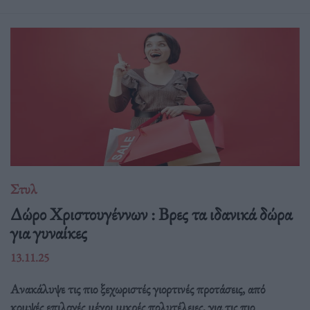
Στυλ
Δώρο Χριστουγέννων : Βρες τα ιδανικά δώρα
για γυναίκες
13.11.25
Ανακάλυψε τις πιο ξεχωριστές γιορτινές προτάσεις, από
κομψές επιλογές μέχρι μικρές πολυτέλειες, για τις πιο