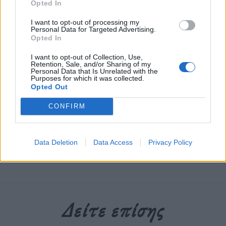
Με ισχυρές αναφορές στην ατομική ελευθερία, την
Opted In
αυτοέκφραση και την διαφορετικότητα, η καμπάνια
I want to opt-out of processing my
Calvin Klein περιλαμβάνει ένα καστ με ήρωες, role
Personal Data for Targeted Advertising.
Opted In
models και σταρ από το χθες και το σήμερα.
I want to opt-out of Collection, Use,
Retention, Sale, and/or Sharing of my
Personal Data that Is Unrelated with the
Διαβάστε περισσότερα
→
Purposes for which it was collected.
Opted Out
CONFIRM
Δημοσιεύθηκε σε
Στυλ
|
Tagged
Calvin Klein
,
Joan Collins
,
Pet Shop
Boys
,
Willem Dafoe
,
άρωμα
,
καμπάνια
Data Deletion
Data Access
Privacy Policy
Δείτε επίσης