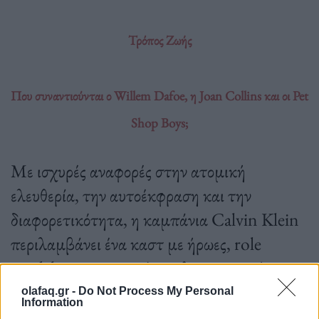
Τρόπος Ζωής
Που συναντιούνται ο Willem Dafoe, η Joan Collins και οι Pet
Shop Boys;
Με ισχυρές αναφορές στην ατομική
ελευθερία, την αυτοέκφραση και την
διαφορετικότητα, η καμπάνια Calvin Klein
περιλαμβάνει ένα καστ με ήρωες, role
models και σταρ από το χθες και το σήμερα.
olafaq.gr -
Do Not Process My Personal
Information