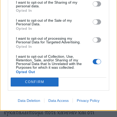
I want to opt-out of the Sharing of my
personal data.
Δημοσιεύθηκε σε
Διεθνή
|
Tagged
κανναβη
,
νομιμοποίηση
,
Ολλανδία
Opted In
I want to opt-out of the Sale of my
Personal Data.
Opted In
Εφημερίδα
I want to opt-out of processing my
Personal Data for Targeted Advertising.
Opted In
I want to opt-out of Collection, Use,
Διαδηλώσεις διαμαρτυρίας για τη νίκη του «Τραμπ της
Retention, Sale, and/or Sharing of my
Personal Data that Is Unrelated with the
Ολλανδίας», Γκέερτ Βίλντερς
Purposes for which it was collected.
Opted Out
CONFIRM
Τα μέλη των αριστερών κομμάτων
οργάνωσαν τη διαδήλωση της Ουτρέχτης
Data Deletion
Data Access
Privacy Policy
«για να δείξουμε στους Ολλανδούς ότι δεν
εγκαταλείπουμε ποτέ κανέναν και ότι