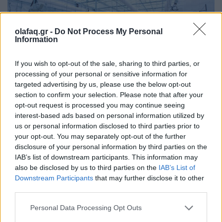
olafaq.gr -
Do Not Process My Personal
Information
If you wish to opt-out of the sale, sharing to third parties, or
processing of your personal or sensitive information for
targeted advertising by us, please use the below opt-out
section to confirm your selection. Please note that after your
Φωτ.: Richard T/ Unsplash
opt-out request is processed you may continue seeing
interest-based ads based on personal information utilized by
us or personal information disclosed to third parties prior to
Όλα όσα πρέπει να να γνωρίζετε για το
your opt-out. You may separately opt-out of the further
disclosure of your personal information by third parties on the
πολυαναμενόμενο πείραμα.
IAB’s list of downstream participants. This information may
also be disclosed by us to third parties on the
IAB’s List of
Downstream Participants
that may further disclose it to other
Διαβάστε περισσότερα
→
third parties.
Personal Data Processing Opt Outs