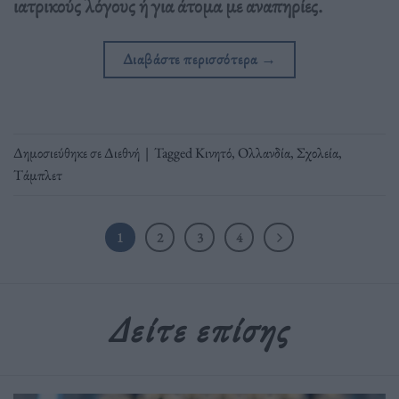
ιατρικούς λόγους ή για άτομα με αναπηρίες.
Διαβάστε περισσότερα
→
Δημοσιεύθηκε σε
Διεθνή
|
Tagged
Κινητό
,
Ολλανδία
,
Σχολεία
,
Τάμπλετ
1
2
3
4
Δείτε επίσης