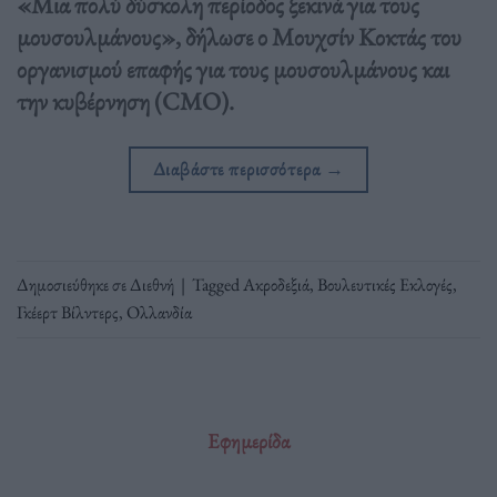
«Μια πολύ δύσκολη περίοδος ξεκινά για τους
μουσουλμάνους», δήλωσε ο Μουχσίν Κοκτάς του
οργανισμού επαφής για τους μουσουλμάνους και
την κυβέρνηση (CMO).
Διαβάστε περισσότερα
→
Δημοσιεύθηκε σε
Διεθνή
|
Tagged
Ακροδεξιά
,
Βουλευτικές Εκλογές
,
Γκέερτ Βίλντερς
,
Ολλανδία
Εφημερίδα