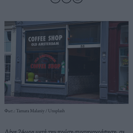
Φωτ.: Tamara Malaniy / Unsplash
Λίγα 24ωρα μετά την πρώτη συνταγογράφηση, σε