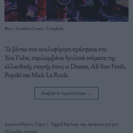
Φωτ.: Gordon Cowie / Unsplash
Το βίντεο που κυκλοφόρησε πρόσφατα στο
YouTube, περιλαμβάνει θρυλικά ονόματα της
ολλανδικής σκηνής όπως οι Deams, All-Star Fresh,
Popski και Mick La Rock.
Διαβάστε περισσότερα
→
Δημοσιεύθηκε σε
Τέχνη
|
Tagged
hip hop
,
rap
,
αφιέρωμα χιπ χοπ
,
Ολλανδία
,
χιπ χοπ