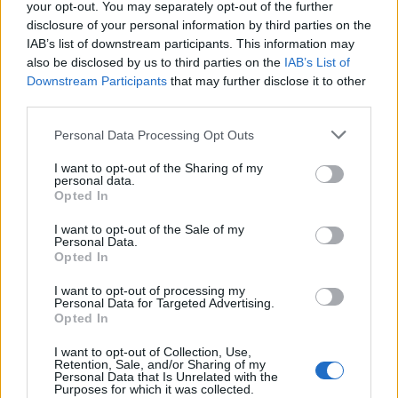
your opt-out. You may separately opt-out of the further
disclosure of your personal information by third parties on the
IAB’s list of downstream participants. This information may
also be disclosed by us to third parties on the
IAB’s List of
Πηγή: Unsplash
Downstream Participants
that may further disclose it to other
third parties.
Θα πωλείται ελεύθερα στα φαρμακεία της χώρας.
Personal Data Processing Opt Outs
Το χάπι της επόμενης μέρας αποτελεί «μέρος των
I want to opt-out of the Sharing of my
αναπαραγωγικών δικαιωμάτων της γυναίκας και δεν
personal data.
Opted In
αποτελεί άμβλωση»
I want to opt-out of the Sale of my
Personal Data.
Opted In
Διαβάστε περισσότερα
→
I want to opt-out of processing my
Personal Data for Targeted Advertising.
Opted In
I want to opt-out of Collection, Use,
Δημοσιεύθηκε σε
Διεθνή
|
Tagged
Xiomara Castro
,
νομιμοποίηση
,
Retention, Sale, and/or Sharing of my
Personal Data that Is Unrelated with the
Ονδούρα
,
Χάπι της Επόμενης Μέρας
Purposes for which it was collected.