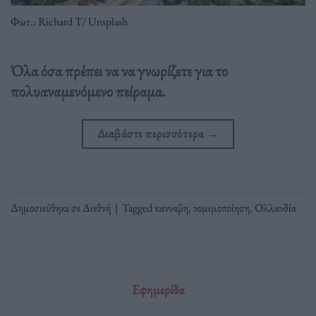
Φωτ.: Richard T/ Unsplash
Όλα όσα πρέπει να να γνωρίζετε για το
πολυαναμενόμενο πείραμα.
Διαβάστε περισσότερα
→
Δημοσιεύθηκε σε
Διεθνή
|
Tagged
κανναβη
,
νομιμοποίηση
,
Ολλανδία
Εφημερίδα