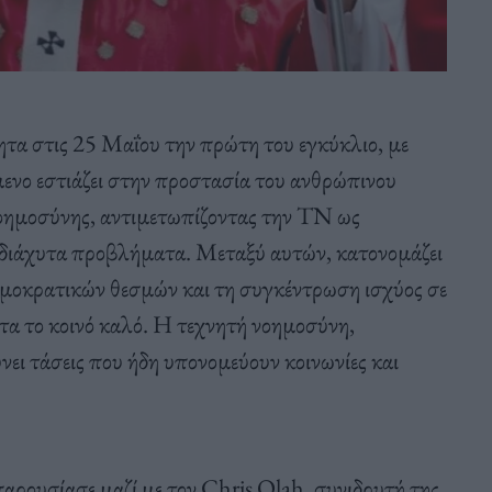
τα στις 25 Μαΐου την πρώτη του εγκύκλιο, με
ίμενο εστιάζει στην προστασία του ανθρώπινου
οημοσύνης, αντιμετωπίζοντας την ΤΝ ως
ο διάχυτα προβλήματα. Μεταξύ αυτών, κατονομάζει
ημοκρατικών θεσμών και τη συγκέντρωση ισχύος σε
τα το κοινό καλό. Η τεχνητή νοημοσύνη,
ύνει τάσεις που ήδη υπονομεύουν κοινωνίες και
παρουσίασε μαζί με τον Chris Olah, συνιδρυτή της