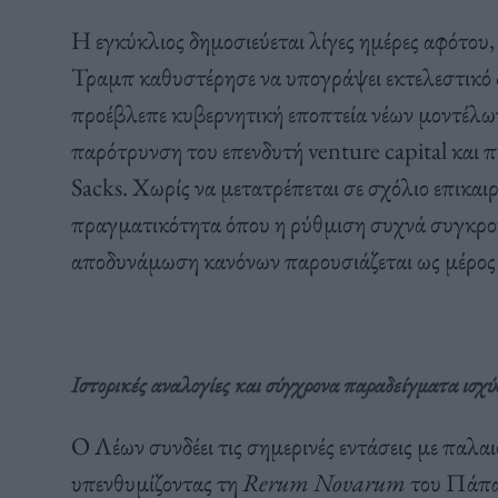
Η εγκύκλιος δημοσιεύεται λίγες ημέρες αφότου
Τραμπ καθυστέρησε να υπογράψει εκτελεστικό 
προέβλεπε κυβερνητική εποπτεία νέων μοντέλων 
παρότρυνση του επενδυτή venture capital κα
Sacks. Χωρίς να μετατρέπεται σε σχόλιο επικαιρ
πραγματικότητα όπου η ρύθμιση συχνά συγκρο
αποδυνάμωση κανόνων παρουσιάζεται ως μέρος 
Ιστορικές αναλογίες και σύγχρονα παραδείγματα ισχύ
Ο Λέων συνδέει τις σημερινές εντάσεις με παλα
υπενθυμίζοντας τη
Rerum Novarum
του Πάπα 