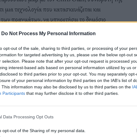
ι μια τεχνολογία που κατασκευάζεται και
κ των πραγμάτων, να υπηρετήσει το δημόσιο
 οδηγεί συχνά σε αδιαφάνεια και σε αποφυγή
-
Do Not Process My Personal Information
νει, αυξάνει τον κίνδυνο «στρεβλών» μορφών
, αποκλεισμούς και μηχανισμούς χειραγώγησης.
to opt-out of the sale, sharing to third parties, or processing of your per
formation for targeted advertising by us, please use the below opt-out s
r selection. Please note that after your opt-out request is processed y
eing interest-based ads based on personal information utilized by us or
disclosed to third parties prior to your opt-out. You may separately opt-
losure of your personal information by third parties on the IAB’s list of
. This information may also be disclosed by us to third parties on the
IA
Participants
that may further disclose it to other third parties.
θε μεγάλη τεχνολογική μετατόπιση, η ΤΝ τείνει να
πόρους, τεχνογνωσία και πρόσβαση σε δεδομένα.
εί όπου υπάρχει ήδη ισχύς. Στο ίδιο πλαίσιο,
l Data Processing Opt Outs
α αξιοποιήσουν αυτή την υπεροχή για να
o opt-out of the Sharing of my personal data.
αι τα πρότυπα κατανάλωσης. Παράλληλα,