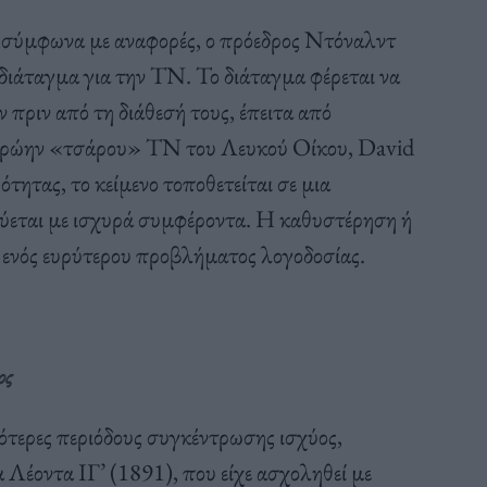
, σύμφωνα με αναφορές, ο πρόεδρος Ντόναλντ
διάταγμα για την ΤΝ. Το διάταγμα φέρεται να
πριν από τη διάθεσή τους, έπειτα από
ι πρώην «τσάρου» ΤΝ του Λευκού Οίκου, David
ότητας, το κείμενο τοποθετείται σε μια
ύεται με ισχυρά συμφέροντα. Η καθυστέρηση ή
ενός ευρύτερου προβλήματος λογοδοσίας.
ος
ιότερες περιόδους συγκέντρωσης ισχύος,
Λέοντα ΙΓ’ (1891), που είχε ασχοληθεί με