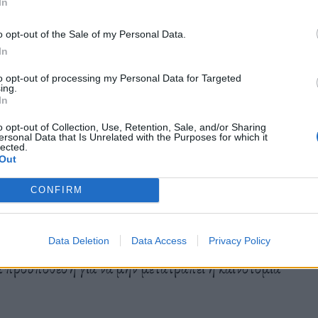
In
ς και να κατευθύνουν οικονομικές δυναμικές προς
o opt-out of the Sale of my Personal Data.
 ως θεωρητική άσκηση. Αντιθέτως, συνδέεται με το
In
τφόρμες και μεγάλης κλίμακας μοντέλα, όταν η
to opt-out of processing my Personal Data for Targeted
και αποτελεσματικούς κανόνες.
ing.
In
o opt-out of Collection, Use, Retention, Sale, and/or Sharing
ersonal Data that Is Unrelated with the Purposes for which it
θοδηγείται από σαφή κριτήρια και ουσιαστική
lected.
Out
ίναι μόνο τεχνική ή γραφειοκρατική, αλλά να έχει
CONFIRM
πηρεαστούν από την εφαρμογή των συστημάτων. Η
την ιδέα ότι οι αποφάσεις για κρίσιμες υποδομές
είες, επενδυτές ή κλειστούς κύκλους ειδικών. Στο
Data Deletion
Data Access
Privacy Policy
α προϋπόθεση για να μην μετατραπεί η καινοτομία