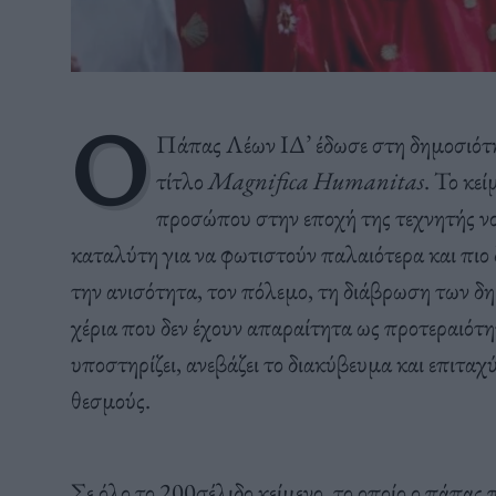
Ο
Πάπας Λέων ΙΔ’ έδωσε στη δημοσιότη
τίτλο
Magnifica Humanitas
. Το κε
προσώπου στην εποχή της τεχνητής ν
καταλύτη για να φωτιστούν παλαιότερα και πι
την ανισότητα, τον πόλεμο, τη διάβρωση των δ
χέρια που δεν έχουν απαραίτητα ως προτεραιότη
υποστηρίζει, ανεβάζει το διακύβευμα και επιταχ
θεσμούς.
Σε όλο το 200σέλιδο κείμενο, το οποίο ο πάπας 