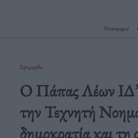
Μετάβαση
στο
περιεχόμενο
Newspaper
Εφημερίδα
Ο Πάπας Λέων ΙΔ’ κ
την Τεχνητή Νοημο
δημοκρατία και τη 