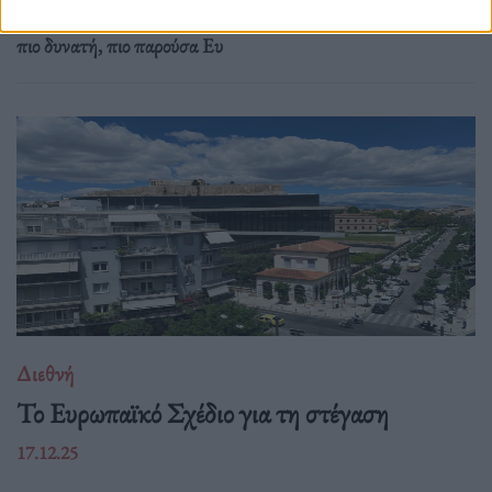
ακρίβεια και αποσταθεροποίηση, αλλά ταυτόχρονα ζητούν μια
πιο δυνατή, πιο παρούσα Ευ
Διεθνή
Το Ευρωπαϊκό Σχέδιο για τη στέγαση
17.12.25