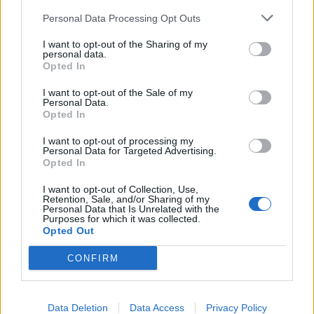
Personal Data Processing Opt Outs
I want to opt-out of the Sharing of my
personal data.
Opted In
I want to opt-out of the Sale of my
Personal Data.
Opted In
I want to opt-out of processing my
Personal Data for Targeted Advertising.
Opted In
Διεθνή
I want to opt-out of Collection, Use,
Retention, Sale, and/or Sharing of my
Το “Ευρωβαρόμετρο” επιβεβαιώνει την
Personal Data that Is Unrelated with the
Purposes for which it was collected.
αβεβαιότητα των πολιτών της Ευρώπης
Opted Out
04.02.26
CONFIRM
Το νέο "Ευρωβαρόμετρο" καταγράφει με ψυχρή ακρίβεια αυτή
την αντίφαση. Oι πολίτες που ανησυχούν βαθιά για πολέμους,
Data Deletion
Data Access
Privacy Policy