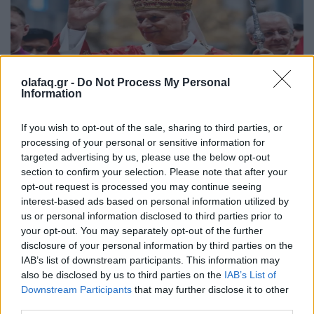
olafaq.gr -
Do Not Process My Personal
Information
Διεθνή
If you wish to opt-out of the sale, sharing to third parties, or
Ο Πάπας Λέων ΙΔ’ και η εγκύκλιος για την
processing of your personal or sensitive information for
Τεχνητή Νοημοσύνη, τη δημοκρατία και τη
targeted advertising by us, please use the below opt-out
section to confirm your selection. Please note that after your
συγκέντρωση ισχύος
opt-out request is processed you may continue seeing
interest-based ads based on personal information utilized by
02.06.26
us or personal information disclosed to third parties prior to
your opt-out. You may separately opt-out of the further
Στην πρώτη του εγκύκλιο "Magnifica Humanitas", ο Πάπας
disclosure of your personal information by third parties on the
Λέων ΙΔ’ χρησιμοποιεί την ΤΝ ως αφετηρία για να
IAB’s list of downstream participants. This information may
καταγγείλει την ανισότητα, τον πόλεμο, τη διάβρωση της
also be disclosed by us to third parties on the
IAB’s List of
δημοκρατίας και τη συγκέντρωση εξουσίας σε
Downstream Participants
that may further disclose it to other
third parties.