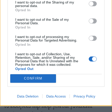
I want to opt-out of the Sharing of my
personal data.
Opted In
Δημοσιεύθηκε σε
Τέχνη
|
Tagged
Nicki Minaj
,
Pink Friday 2
,
rap
,
I want to opt-out of the Sale of my
άλμπουμ
,
Μουσική
Personal Data.
Opted In
I want to opt-out of processing my
Personal Data for Targeted Advertising.
Opted In
Μουσική
I want to opt-out of Collection, Use,
Retention, Sale, and/or Sharing of my
Personal Data that Is Unrelated with the
Purposes for which it was collected.
Opted Out
Music Escapades στο Σταύρος Νιάρχος. EXPE και ΧΑΡΑ
CONFIRM
με ελεύθερη είσοδο
Την Παρασκευή 15 Σεπτεμβρίου στις 21.00
Data Deletion
Data Access
Privacy Policy
το ελληνικό hip hop γίνεται γυναικεία