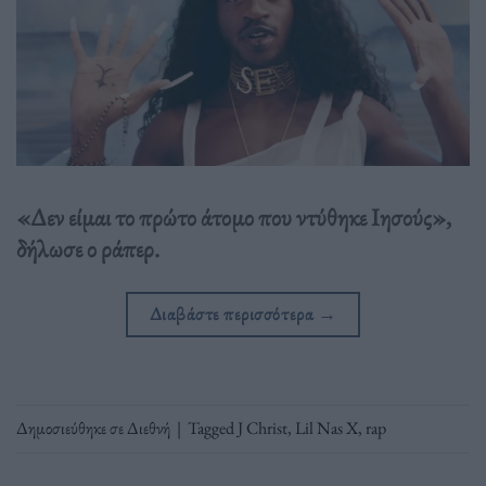
«Δεν είμαι το πρώτο άτομο που ντύθηκε Ιησούς»,
δήλωσε ο ράπερ.
Διαβάστε περισσότερα
→
Δημοσιεύθηκε σε
Διεθνή
|
Tagged
J Christ
,
Lil Nas X
,
rap