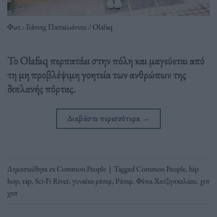
Φωτ.: Γιάννης Παπαϊωάννου / Olafaq
Το Olafaq περπατάει στην πόλη και μαγεύεται από
τη μη προβλέψιμη γοητεία των ανθρώπων της
διπλανής πόρτας.
Διαβάστε περισσότερα
→
Δημοσιεύθηκε σε
Common People
|
Tagged
Common People
,
hip
hop
,
rap
,
Sci-Fi River
,
γυναίκα ράπερ
,
Ράπερ
,
Φένια Χατζηνικολάου
,
χιπ
χοπ