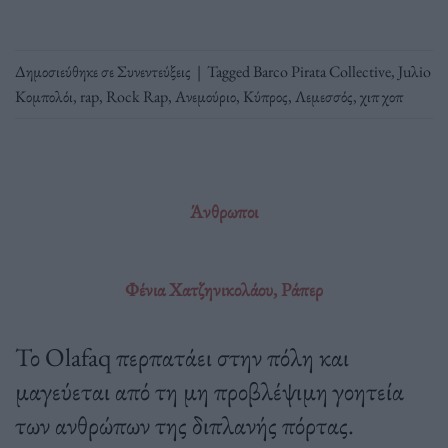
Δημοσιεύθηκε σε
Συνεντεύξεις
|
Tagged
Barco Pirata Collective
,
Juλio
Κομπολόι
,
rap
,
Rock Rap
,
Ανεμούριο
,
Κύπρος
,
Λεμεσσός
,
χιπ χοπ
Άνθρωποι
Φένια Χατζηνικολάου, Ράπερ
Το Olafaq περπατάει στην πόλη και
μαγεύεται από τη μη προβλέψιμη γοητεία
των ανθρώπων της διπλανής πόρτας.