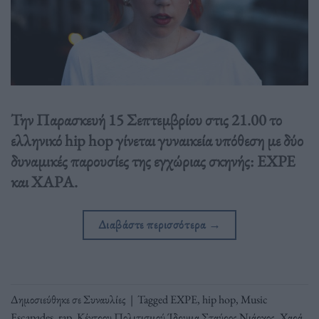
Την Παρασκευή 15 Σεπτεμβρίου στις 21.00 το
ελληνικό hip hop γίνεται γυναικεία υπόθεση με δύο
δυναμικές παρουσίες της εγχώριας σκηνής: EXPE
και ΧΑΡΑ.
Διαβάστε περισσότερα
→
Δημοσιεύθηκε σε
Συναυλίες
|
Tagged
EXPE
,
hip hop
,
Music
Escapades
,
rap
,
Κέντρου Πολιτισμού Ίδρυμα Σταύρος Νιάρχος
,
Χαρά