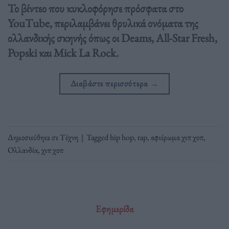
Το βίντεο που κυκλοφόρησε πρόσφατα στο
YouTube, περιλαμβάνει θρυλικά ονόματα της
ολλανδικής σκηνής όπως οι Deams, All-Star Fresh,
Popski και Mick La Rock.
Διαβάστε περισσότερα
→
Δημοσιεύθηκε σε
Τέχνη
|
Tagged
hip hop
,
rap
,
αφιέρωμα χιπ χοπ
,
Ολλανδία
,
χιπ χοπ
Εφημερίδα