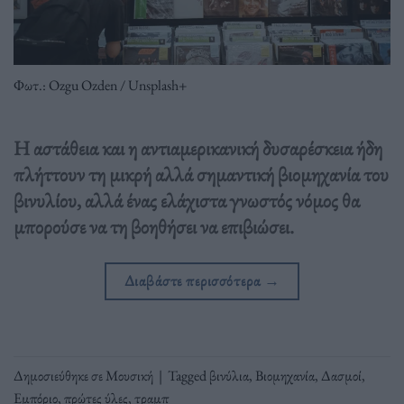
Φωτ.: Ozgu Ozden / Unsplash+
Η αστάθεια και η αντιαμερικανική δυσαρέσκεια ήδη
πλήττουν τη μικρή αλλά σημαντική βιομηχανία του
βινυλίου, αλλά ένας ελάχιστα γνωστός νόμος θα
μπορούσε να τη βοηθήσει να επιβιώσει.
Διαβάστε περισσότερα
→
Δημοσιεύθηκε σε
Μουσική
|
Tagged
βινύλια
,
Βιομηχανία
,
Δασμοί
,
Εμπόριο
,
πρώτες ύλες
,
τραμπ