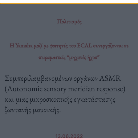
Πολιτισμός
Η Yamaha μαζί με φοιτητές του ECAL συνεργάζονται σε
πειραματικές “μηχανές ήχου”
Συμπεριλαμβανομένων οργάνων ASMR
(Autonomic sensory meridian response)
και μιας μικροσκοπικής εγκατάστασης
ζωντανής μουσικής.
13.06.2022