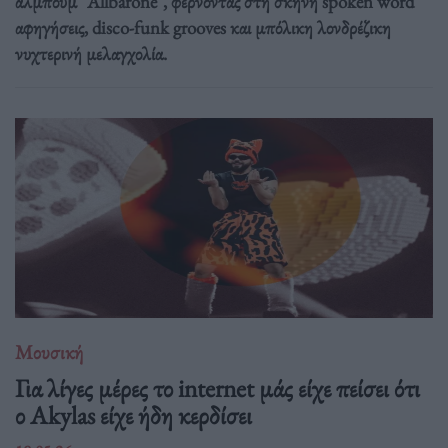
άλμπουμ "Allbarone", φέρνοντας στη σκηνή spoken word
αφηγήσεις, disco-funk grooves και μπόλικη λονδρέζικη
νυχτερινή μελαγχολία.
Μουσική
Για λίγες μέρες το internet μάς είχε πείσει ότι
ο Akylas είχε ήδη κερδίσει