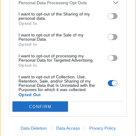
Personal Data Processing Opt Outs
I want to opt-out of the Sharing of my
personal data.
Opted In
Φωτ.: blocks/ Unsplash
I want to opt-out of the Sale of my
Personal Data.
Opted In
Οι πωλήσεις βινυλίων αυξάνονται συνεχώς τα
τελευταία 15 χρόνια, φθάνοντας φέτος επίπεδα
I want to opt-out of processing my
Personal Data for Targeted Advertising.
ρεκόρ.
Opted In
I want to opt-out of Collection, Use,
Retention, Sale, and/or Sharing of my
Διαβάστε περισσότερα
→
Personal Data that Is Unrelated with the
Purposes for which it was collected.
Opted Out
CONFIRM
Δημοσιεύθηκε σε
Μουσική
|
Tagged
αναγέννηση του βινυλίου
,
βινύλια
,
Μουσική
,
πωλήσεις βινυλίων
Data Deletion
Data Access
Privacy Policy