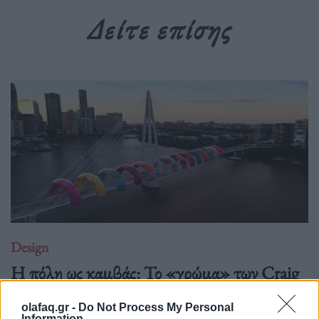
Δείτε επίσης
Design
Η πόλη ως καμβάς: Το «χρώμα» των Craig
& Karl στο Brisbane Festival 2025
olafaq.gr -
Do Not Process My Personal
19.09.25
Information