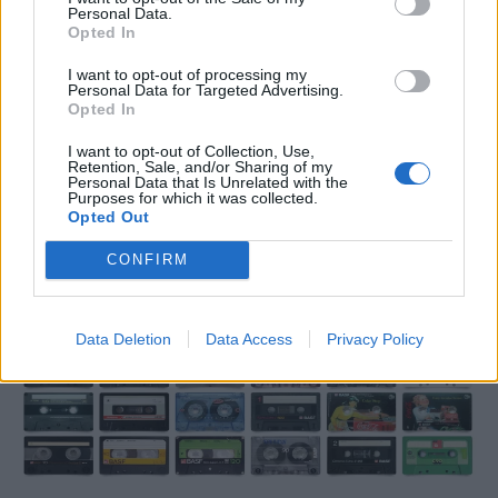
Gustaf Westman x IKEA: Μια συνεργασία
Personal Data.
με πολύχρωμα επιτραπέζια αντικείμενα
Opted In
I want to opt-out of processing my
18.09.25
Personal Data for Targeted Advertising.
Opted In
Με το όνομα "Vinterflint", έχει σχεδιαστεί για εορταστική
I want to opt-out of Collection, Use,
ψυχαγωγική πανδαισία design που περιλαμβάνει πιάτα,
Retention, Sale, and/or Sharing of my
φλιτζάνια και φωτισμό.
Personal Data that Is Unrelated with the
Purposes for which it was collected.
Opted Out
CONFIRM
Data Deletion
Data Access
Privacy Policy