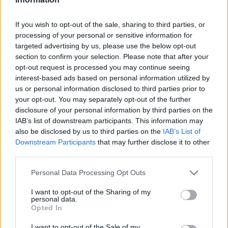
Το καλλιτεχνικό δίδυμο Craig & Karl δημιούργησε
If you wish to opt-out of the sale, sharing to third parties, or
χρωματιστές παρεμβάσεις για αρκετές πεζογέφυρες στο
processing of your personal or sensitive information for
targeted advertising by us, please use the below opt-out
Μπρίσμπεϊν της Αυστραλίας, ενσωματώνοντας καμάρες και
section to confirm your selection. Please note that after your
θόλους που ανταποκρίνονται στη μοναδική αρχιτε
opt-out request is processed you may continue seeing
interest-based ads based on personal information utilized by
us or personal information disclosed to third parties prior to
your opt-out. You may separately opt-out of the further
disclosure of your personal information by third parties on the
IAB’s list of downstream participants. This information may
also be disclosed by us to third parties on the
IAB’s List of
Downstream Participants
that may further disclose it to other
third parties.
Personal Data Processing Opt Outs
I want to opt-out of the Sharing of my
personal data.
Opted In
Design
I want to opt-out of the Sale of my