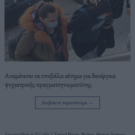
Αναμένεται να υποβάλει αίτημα για διενέργεια
ψυχιατρικής πραγματογνωμοσύνης.
Διαβάστε περισσότερα
→
Δημοσιεύθηκε σε
Ελλάδα
|
Tagged
Βέροια
,
Βρέφος
,
θάνατος βρέφους