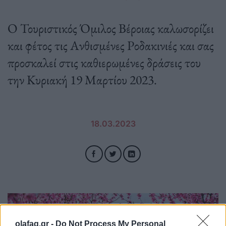
Ο Τουριστικός Όμιλος Βέροιας καλωσορίζει
και φέτος τις Ανθισμένες Ροδακινιές και σας
προσκαλεί στις καθιερωμένες δράσεις του
την Κυριακή 19 Μαρτίου 2023.
18.03.2023
olafaq.gr -
Do Not Process My Personal