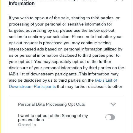
Information
If you wish to opt-out of the sale, sharing to third parties, or
processing of your personal or sensitive information for
targeted advertising by us, please use the below opt-out
section to confirm your selection. Please note that after your
opt-out request is processed you may continue seeing
interest-based ads based on personal information utilized by
us or personal information disclosed to third parties prior to
your opt-out. You may separately opt-out of the further
disclosure of your personal information by third parties on the
Φωτ.: Βλαχόπουλος Ντίνος
IAB’s list of downstream participants. This information may
also be disclosed by us to third parties on the
IAB’s List of
Downstream Participants
that may further disclose it to other
Ο Τουριστικός Όμιλος Βέροιας καλωσορίζει και
third parties.
φέτος τις Ανθισμένες Ροδακινιές και σας προσκαλεί
Personal Data Processing Opt Outs
στις καθιερωμένες δράσεις του την Κυριακή 19
Μαρτίου 2023.
I want to opt-out of the Sharing of my
personal data.
Opted In