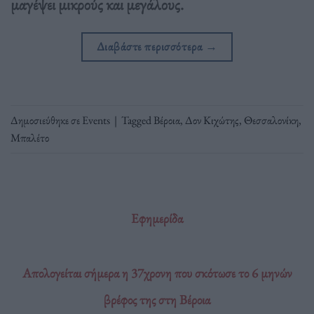
μαγέψει μικρούς και μεγάλους.
Διαβάστε περισσότερα
→
Δημοσιεύθηκε σε
Events
|
Tagged
Βέροια
,
Δον Κιχώτης
,
Θεσσαλονίκη
,
Μπαλέτο
Εφημερίδα
Απολογείται σήμερα η 37χρονη που σκότωσε το 6 μηνών
βρέφος της στη Βέροια