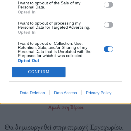
Διαβάστε περισσότερα
→
I want to opt-out of the Sale of my
Personal Data.
Opted In
I want to opt-out of processing my
Personal Data for Targeted Advertising.
Δημοσιεύθηκε σε
Ελλάδα
|
Tagged
ανθισμένες ροδακινιές
,
άνοιξη
,
Opted In
Βέροια
,
Δραστηριότητες
,
Τουρισμός
I want to opt-out of Collection, Use,
Retention, Sale, and/or Sharing of my
Personal Data that Is Unrelated with the
Purposes for which it was collected.
Opted Out
Εφημερίδα
CONFIRM
Data Deletion
Data Access
Privacy Policy
Ο πρώτος ολοκληρωμένος χώρος άσκησης και αναψυχής για
ΑμεΑ στη Βέροια
Θα δημιουργηθεί στην περιοχή Εργοχωρίου.