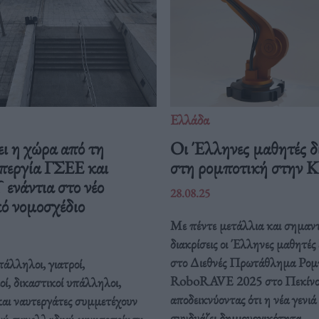
Ελλάδα
ι η χώρα από τη
Οι Έλληνες μαθητές δ
περγία ΓΣΕΕ και
στη ρομποτική στην 
νάντια στο νέο
28.08.25
ό νομοσχέδιο
Με πέντε μετάλλια και σημαντ
διακρίσεις οι Έλληνες μαθητές
στο Διεθνές Πρωτάθλημα Ρομ
άλληλοι, γιατροί,
RoboRAVE 2025 στο Πεκίνο
οί, δικαστικοί υπάλληλοι,
αποδεικνύοντας ότι η νέα γενιά
και ναυτεργάτες συμμετέχουν
συνδυάζει δημιουργικότητα,