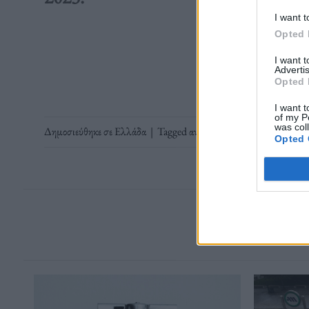
I want t
Opted 
Διαβάστε 
I want 
Advertis
Opted 
I want t
of my P
was col
Δημοσιεύθηκε σε
Ελλάδα
|
Tagged
ανθισμένες ροδακινιές
,
άνοιξη
Opted 