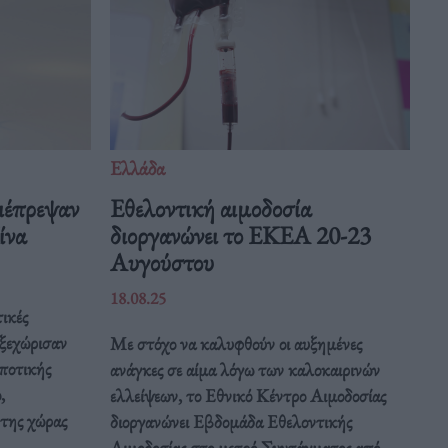
Ελλάδα
ιέπρεψαν
Eθελοντική αιμοδοσία
Κίνα
διοργανώνει το ΕΚΕΑ 20-23
Αυγούστου
18.08.25
ικές
 ξεχώρισαν
Με στόχο να καλυφθούν οι αυξημένες
ποτικής
ανάγκες σε αίμα λόγω των καλοκαιρινών
,
ελλείψεων, το Εθνικό Κέντρο Αιμοδοσίας
 της χώρας
διοργανώνει Εβδομάδα Εθελοντικής
Αιμοδοσίας στο μετρό Συντάγματος από