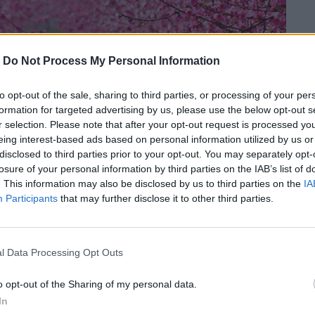
-
Do Not Process My Personal Information
to opt-out of the sale, sharing to third parties, or processing of your per
formation for targeted advertising by us, please use the below opt-out s
r selection. Please note that after your opt-out request is processed y
eing interest-based ads based on personal information utilized by us or
disclosed to third parties prior to your opt-out. You may separately opt-
losure of your personal information by third parties on the IAB’s list of
. This information may also be disclosed by us to third parties on the
IA
Participants
that may further disclose it to other third parties.
l Data Processing Opt Outs
ζει και φέτος τις Ανθισμένες Ροδακινιές
δράσεις του την Κυριακή 19 Μαρτίου
o opt-out of the Sharing of my personal data.
In