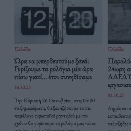
Ελλάδα
Ελλάδα
Ώρα να μπερδευτούμε ξανά:
Παραλύε
Γυρίζουμε τα ρολόγια μία ώρα
24ωρη α
πίσω γιατί… έτσι συνηθίσαμε
ΑΔΕΔΥ ε
εργασιακ
16.10.25
01.10.25
Την Κυριακή 26 Οκτωβρίου, στις 04:00
τα ξημερώματα, θα ξαναζήσουμε το πιο
Δημόσιοι υπ
παράλογο ευρωπαϊκό ραντεβού με τον
εκπαιδευτικ
χρόνο: θα γυρίσουμε τα ρολόγια μας πίσω
ταξιτζήδες 
μία ώρα, για να "εξοικονομήσουμε