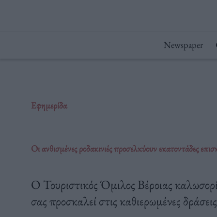
Μετάβαση
στο
περιεχόμενο
Newspaper
Εφημερίδα
Οι ανθισμένες ροδακινιές προσελκύουν εκατοντάδες επισ
Ο Τουριστικός Όμιλος Βέροιας καλωσορίζε
σας προσκαλεί στις καθιερωμένες δράσει