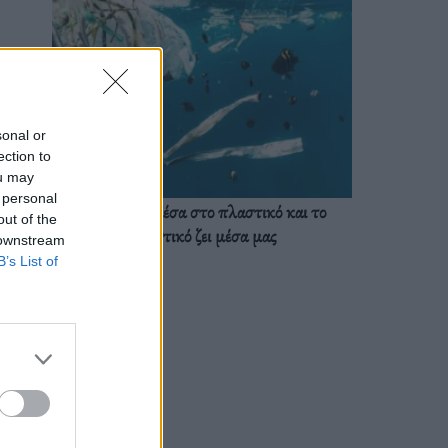
sonal or
ection to
ou may
 personal
Ζούμε ήδη μέσα στο πλαστικό και το
out of the
πλαστικό ζει μέσα μας
 downstream
B’s List of