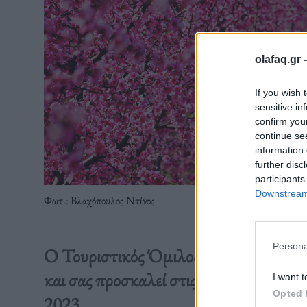
olafaq.gr 
If you wish 
sensitive in
confirm you
continue se
information 
further disc
participants
Downstream 
Φωτ.: Βλαχόπουλος Ντίνος
Persona
Ο Τουριστικός Όμιλος Βέροιας καλωσορί
και σας προσκαλεί στις καθιερωμένες 
I want t
Opted 
2023.