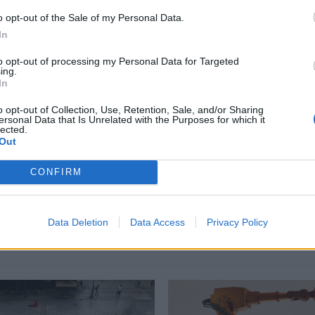
o opt-out of the Sale of my Personal Data.
In
περισσότερα
→
to opt-out of processing my Personal Data for Targeted
ing.
In
o opt-out of Collection, Use, Retention, Sale, and/or Sharing
ersonal Data that Is Unrelated with the Purposes for which it
lected.
,
Βέροια
,
Δραστηριότητες
,
Τουρισμός
Out
CONFIRM
Δείτε επίσης
Data Deletion
Data Access
Privacy Policy