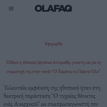
Μετάβαση
στο
περιεχόμενο
Εφημερίδα
Πέθανε η ηθοποιός Ιφιγένεια Αστεριάδη, γνωστή και για τη
συμμετοχή της στην ταινία “Ο Χαμένος τα Παίρνει Όλα”
Τελευταία εμφάνιση της ηθοποιού ήταν στη
θεατρική παράσταση "Ο τυχαίος θάνατος
ενός Αναρχικού" με συμπρωταγωνιστή τον