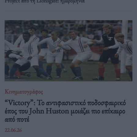
Project από τη Lionsgate: ημερομηνία
Κινηματογράφος
“Victory”: Το αντιφασιστικό ποδοσφαιρικό
έπος του John Huston μοιάζει πιο επίκαιρο
από ποτέ
22.06.26