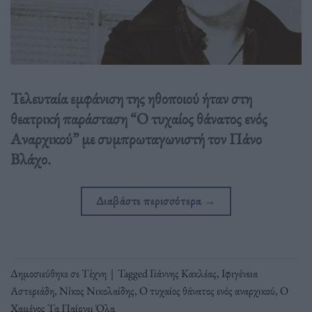
Τελευταία εμφάνιση της ηθοποιού ήταν στη
θεατρική παράσταση “Ο τυχαίος θάνατος ενός
Αναρχικού” με συμπρωταγωνιστή τον Πάνο
Βλάχο.
Διαβάστε περισσότερα
→
Δημοσιεύθηκε σε
Τέχνη
|
Tagged
Γιάννης Κακλέας
,
Ιφιγένεια
Αστεριάδη
,
Νίκος Νικολαίδης
,
Ο τυχαίος θάνατος ενός αναρχικού
,
Ο
Χαμένος Τα Παίρνει Όλα