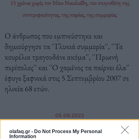
15 χρόνια χωρίς τον Νίκο Νικολαΐδη, τον σκηνοθέτη της
συντροφικότητας, της παρέας, της συμμορίας
Ο άνθρωπος που εμπνεύστηκε και
δημιούργησε τα ''Γλυκιά συμμορία'', ''Τα
κουρέλια τραγουδάνε ακόμα'', ''Πρωινή
περίπολος'' και ''Ο χαμένος τα παίρνει όλα''
έφυγε ξαφνικά στις 5 Σεπτεμβρίου 2007 σε
ηλικία 68 ετών.
05.09.2022
olafaq.gr -
Do Not Process My Personal
Information