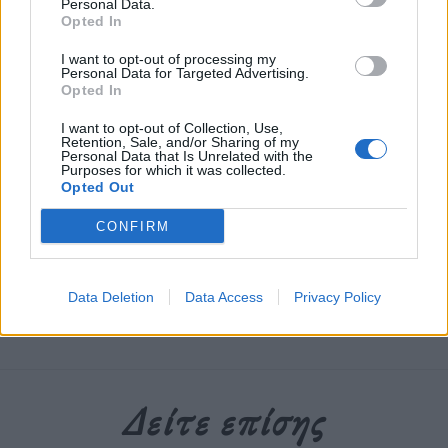
Personal Data.
ακόμα”, ”Πρωινή περίπολος” και ”Ο χαμένος τα
Opted In
παίρνει όλα” έφυγε ξαφνικά στις 5 Σεπτεμβρίου
I want to opt-out of processing my
2007 σε ηλικία 68 ετών.
Personal Data for Targeted Advertising.
Opted In
I want to opt-out of Collection, Use,
Διαβάστε περισσότερα
→
Retention, Sale, and/or Sharing of my
Personal Data that Is Unrelated with the
Purposes for which it was collected.
Opted Out
CONFIRM
Δημοσιεύθηκε σε
Κινηματογράφος
|
Tagged
Γλυκιά Συμμορία
,
Νίκος
Νικολαίδης
,
Ο Χαμένος Τα Παίρνει Όλα
,
Πρωινή Περίπολος
,
Σκηνοθέτης
,
Τα Κουρέλια Τραγουδάνε Ακόμα
Data Deletion
Data Access
Privacy Policy
Δείτε επίσης