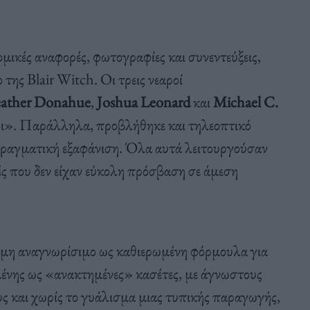
μικές αναφορές, φωτογραφίες και συνεντεύξεις,
της Blair Witch. Οι τρεις νεαροί
eather Donahue
,
Joshua Leonard
και
Michael C.
οι». Παράλληλα, προβλήθηκε και τηλεοπτικό
πραγματική εξαφάνιση. Όλα αυτά λειτουργούσαν
ς που δεν είχαν εύκολη πρόσβαση σε άμεση
ακόμη αναγνωρίσιμο ως καθιερωμένη φόρμουλα για
μένης ως «ανακτημένες» κασέτες, με άγνωστους
υς και χωρίς το γυάλισμα μιας τυπικής παραγωγής,