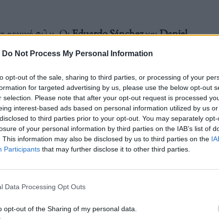
ο αρχικό φιλμ. Οι
Eduardo Sánchez
και
Daniel
αζί με τον αρχικό παραγωγό Gregg Hale.
-
Do Not Process My Personal Information
to opt-out of the sale, sharing to third parties, or processing of your per
ου συνδέθηκαν άμεσα με το φαινόμενο της πρώτης
formation for targeted advertising by us, please use the below opt-out s
r selection. Please note that after your opt-out request is processed y
 C. Williams. Στην παραγωγή συμμετέχουν ακόμη ο
eing interest-based ads based on personal information utilized by us or
disclosed to third parties prior to your opt-out. You may separately opt-
omic Monster), προσθέτοντας εμπειρία δεκαετιών
losure of your personal information by third parties on the IAB’s list of
. This information may also be disclosed by us to third parties on the
IA
Participants
that may further disclose it to other third parties.
l Data Processing Opt Outs
στορικό
o opt-out of the Sharing of my personal data.