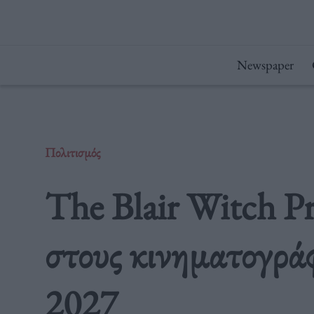
Μετάβαση
στο
περιεχόμενο
Newspaper
Πολιτισμός
The Blair Witch Pr
στους κινηματογράφ
2027