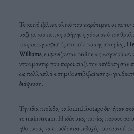
Το κοινό έβλεπε υλικό που παρέπεμπε σε αστυνο
μαζί με μια εκτενή αφήγηση γύρω από τον θρύλο 
κινηματογραφιστές στο κέντρο της ιστορίας, H
Williams
, εμφανίζονταν online ως «αγνοούμεν
ντοκιμαντέρ που παρουσίαζε την υπόθεση σαν 
ως πολλαπλά «σημεία επιβεβαίωσης» για θεατέ
διάψευση.
Την ίδια περίοδο, το found footage δεν ήταν 
το mainstream. Η ιδέα μιας ταινίας παρουσιασ
ηθοποιούς να υποδύονται εκδοχές του εαυτού το