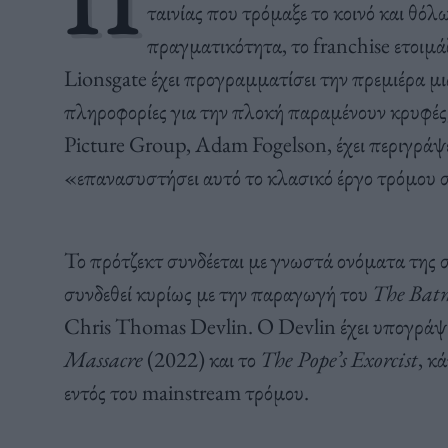
Π
ταινίας που τρόμαξε το κοινό και θό
πραγματικότητα, το franchise ετοιμά
Lionsgate έχει προγραμματίσει την πρεμιέρα μι
πληροφορίες για την πλοκή παραμένουν κρυφές
Picture Group, Adam Fogelson, έχει περιγράψε
«επανασυστήσει αυτό το κλασικό έργο τρόμου σε
Το πρότζεκτ συνδέεται με γνωστά ονόματα της
συνδεθεί κυρίως με την παραγωγή του
The Bat
Chris Thomas Devlin. Ο Devlin έχει υπογράψε
Massacre
(2022) και το
The Pope’s Exorcist
, κ
εντός του mainstream τρόμου.