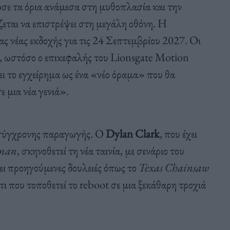
λωσε τα όρια ανάμεσα στη μυθοπλασία και την
ζεται να επιστρέψει στη μεγάλη οθόνη. Η
ας νέας εκδοχής για τις 24 Σεπτεμβρίου 2027. Οι
, ωστόσο ο επικεφαλής του Lionsgate Motion
ι το εγχείρημα ως ένα «νέο όραμα» που θα
 μια νέα γενιά».
 σύγχρονης παραγωγής. Ο
Dylan Clark
, που έχει
man
, σκηνοθετεί τη νέα ταινία, με σενάριο του
ι προηγούμενες δουλειές όπως το
Texas Chainsaw
άτι που τοποθετεί το reboot σε μια ξεκάθαρη τροχιά