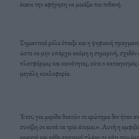
έκανε την αφήγηση να μοιάζει πιο πιθανή.
Σημαντικό ρόλο έπαιξε και η ψηφιακή πραγματικ
ώστε να μην υπάρχει ακόμη η σημερινή, σχεδό
πλατφόρμες και κοινότητες, ούτε ο καταιγισμός
μεγάλη κυκλοφορία.
Έτσι, για μερίδα θεατών το ερώτημα δεν ήταν α
συνέβη σε αυτά τα τρία άτομα;». Αυτή η αμφιβο
κραυγή και κάθε σκοτεινό πλάνο σε κάτι που έμο