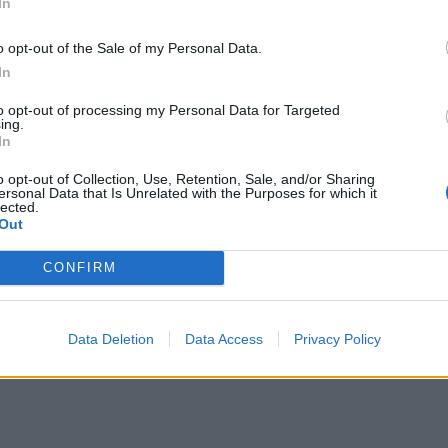
άφηκε ως μία από τις πιο επιτυχημένες
In
ιστο budget, έφτασε να αποφέρει σχεδόν 250
o opt-out of the Sale of my Personal Data.
 εμπορική του επιτυχία, βοήθησε να καθιερωθεί
In
κοινό. Η επίδρασή του φάνηκε στα χρόνια που
to opt-out of processing my Personal Data for Targeted
ing.
ως
Paranormal Activity
,
REC
και
Cloverfield
.
In
o opt-out of Collection, Use, Retention, Sale, and/or Sharing
ersonal Data that Is Unrelated with the Purposes for which it
lected.
ό το στιλ κινηματογράφησης. Το φιλμ λειτούργησε
Out
συνθήκες της εποχής και το κενό πληροφόρησης που
CONFIRM
λλούς θεατές στα τέλη της δεκαετίας του ’90, η
σα. Αντί για μια τυπική προώθηση με γνωστά
Data Deletion
Data Access
Privacy Policy
η καμπάνια εμφάνιζε στοιχεία που έμοιαζαν με