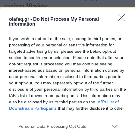
περίπου 30 χώρες.
olafaq.gr -
Do Not Process My Personal
Διαβάστε περισσότερα
→
Information
If you wish to opt-out of the sale, sharing to third parties, or
processing of your personal or sensitive information for
targeted advertising by us, please use the below opt-out
Δημοσιεύθηκε σε
Media
|
Tagged
Netflix
,
Netflix series
,
μειωση
,
section to confirm your selection. Please note that after your
τηλεόραση
,
Τιμές
opt-out request is processed you may continue seeing
interest-based ads based on personal information utilized by
us or personal information disclosed to third parties prior to
your opt-out. You may separately opt-out of the further
disclosure of your personal information by third parties on the
IAB’s list of downstream participants. This information may
Πολιτισμός
also be disclosed by us to third parties on the
IAB’s List of
Downstream Participants
that may further disclose it to other
third parties.
Netflix: Ποιες σειρές θα δούμε το 2023
Personal Data Processing Opt Outs