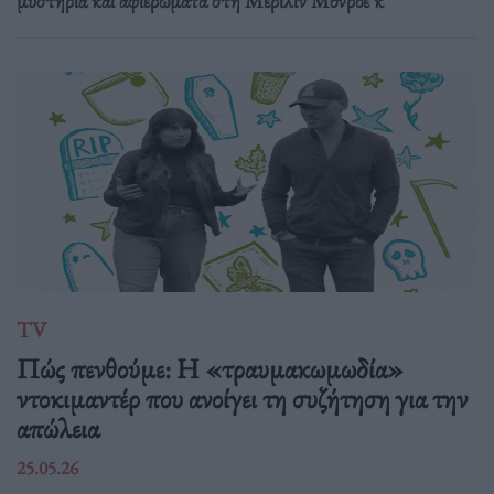
μυστήρια και αφιερώματα στη Μέριλιν Μονρόε κ
TV
Πώς πενθούμε: Η «τραυμακωμωδία»
ντοκιμαντέρ που ανοίγει τη συζήτηση για την
απώλεια
25.05.26