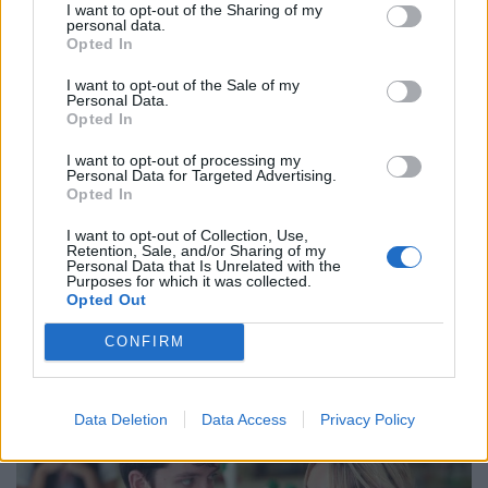
I want to opt-out of the Sharing of my
Από το Sex Education και το Bridgerton
personal data.
Opted In
μέχρι το Outer Banks και το Emily in Paris
I want to opt-out of the Sale of my
αλλά και ολοκαίνουργιες σειρές. Το 2023 έχει
Personal Data.
Opted In
λίγο απ'όλα.
I want to opt-out of processing my
Personal Data for Targeted Advertising.
Opted In
13.02.2023
I want to opt-out of Collection, Use,
Retention, Sale, and/or Sharing of my
Personal Data that Is Unrelated with the
Purposes for which it was collected.
Opted Out
CONFIRM
Data Deletion
Data Access
Privacy Policy