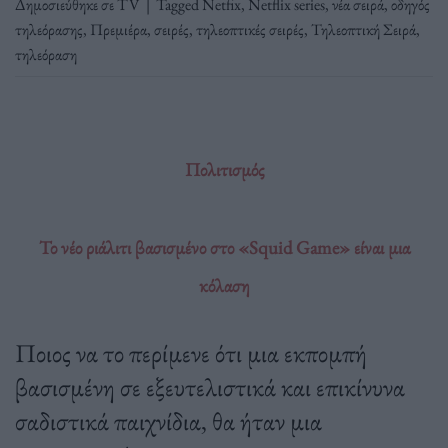
Δημοσιεύθηκε σε
TV
|
Tagged
Netfix
,
Netflix series
,
νέα σειρά
,
οδηγός
τηλεόρασης
,
Πρεμιέρα
,
σειρές
,
τηλεοπτικές σειρές
,
Τηλεοπτική Σειρά
,
τηλεόραση
Πολιτισμός
Το νέο ριάλιτι βασισμένο στο «Squid Game» είναι μια
κόλαση
Ποιος να το περίμενε ότι μια εκπομπή
βασισμένη σε εξευτελιστικά και επικίνυνα
σαδιστικά παιχνίδια, θα ήταν μια