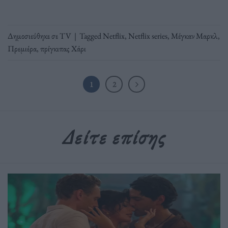
Δημοσιεύθηκε σε
TV
|
Tagged
Netflix
,
Netflix series
,
Μέγκαν Μαρκλ
,
Πρεμιέρα
,
πρίγκιπας Χάρι
1
2
Δείτε επίσης