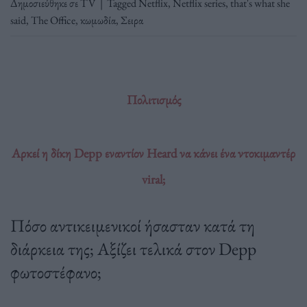
Δημοσιεύθηκε σε
TV
|
Tagged
Netflix
,
Netflix series
,
that's what she
said
,
The Office
,
κωμωδία
,
Σειρα
Πολιτισμός
Αρκεί η δίκη Depp εναντίον Heard να κάνει ένα ντοκιμαντέρ
viral;
Πόσο αντικειμενικοί ήσασταν κατά τη
διάρκεια της; Αξίζει τελικά στον Depp
φωτοστέφανο;