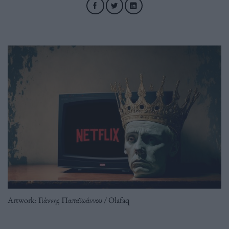
Artwork: Γιάννης Παπαϊωάννου / Olafaq