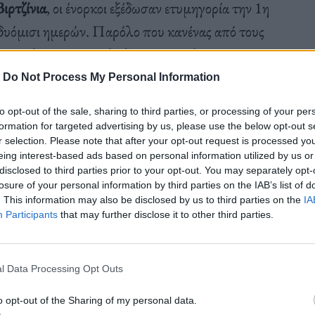
Βιρτζίνια
, οι ένορκοι εξέδωσαν ετυμηγορία την 1η
 δυόμισι ημερών. Παρόλο που κανένας από τους
ί, ούτε ξεχωριστά- η διαξαγωγή της δίκης έγινε σε
ίσκονταν το τυπογραφείο και οι σέρβερ της
-
Do Not Process My Personal Information
ης Heard.
to opt-out of the sale, sharing to third parties, or processing of your per
formation for targeted advertising by us, please use the below opt-out s
r selection. Please note that after your opt-out request is processed y
6, η 30χρονη Heard ισχυρίστηκε ότι ο Depp ήταν
eing interest-based ads based on personal information utilized by us or
disclosed to third parties prior to your opt-out. You may separately opt-
ια της σχέσης τους. Ισχυρίστηκε επίσης ότι ο Depp
losure of your personal information by third parties on the IAB’s list of
. This information may also be disclosed by us to third parties on the
IA
 Μαΐου του 2016, χτυπώντας την στο μάτι κατά τη
Participants
that may further disclose it to other third parties.
του Λος Άντζελες. η Heard κατέθεσε τότε
φωνα με δημοσίευμα του
People Magazine
.
l Data Processing Opt Outs
o opt-out of the Sharing of my personal data.