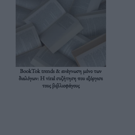
BookTok trends & ανάγνωση μόνο των
διαλόγων: Η viral συζήτηση που εξόργισε
τους βιβλιοφάγους