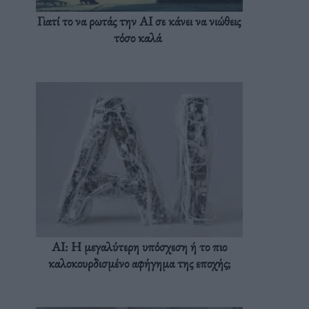
Γιατί το να ρωτάς την AI σε κάνει να νιώθεις
τόσο καλά
AI: Η μεγαλύτερη υπόσχεση ή το πιο
καλοκουρδισμένο αφήγημα της εποχής;