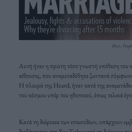
Φωτ.: Peop
Αυτή ήταν η πρώτη τόσο γνωστή υπόθεση του κ
αίθουσες, που αναμεταδόθηκε ζωντανά σύμφωνα 
Η πλευρά της Heard, ήταν κατά της αναμετάδο
του κόσμου υπέρ του ηθοποιού, όπως τελικά έγι
Κατά τη διάρκεια των επεισοδίων, υπάρχουν ε
διαξάγονταν στο YouTube κατά τη διάρκεια της