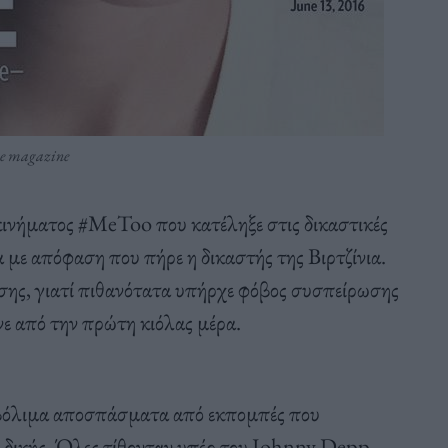
le magazine
ινήματος #MeToo που κατέληξε στις δικαστικές
με απόφαση που πήρε η δικαστής της Βιρτζίνια.
σης, γιατί πιθανότατα υπήρχε φόβος συσπείρωσης
νε από την πρώτη κιόλας μέρα.
μβόλιμα αποσπάσματα από εκπομπές που
 δικής. Όλες τίθονταν υπέρ του Johnny Depp,