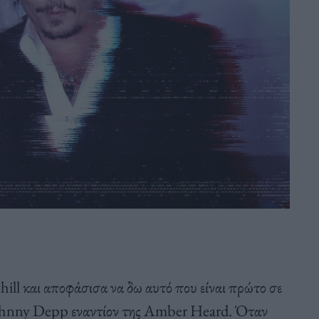
chill και αποφάσισα να δω αυτό που είναι πρώτο σε
 Johnny Depp εναντίον της Amber Heard. Όταν