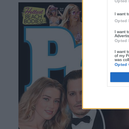
Opted 
I want t
Opted 
I want 
Advertis
Opted 
I want t
of my P
was col
Opted 