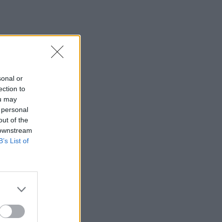
sonal or
ection to
ou may
 personal
out of the
 downstream
B’s List of