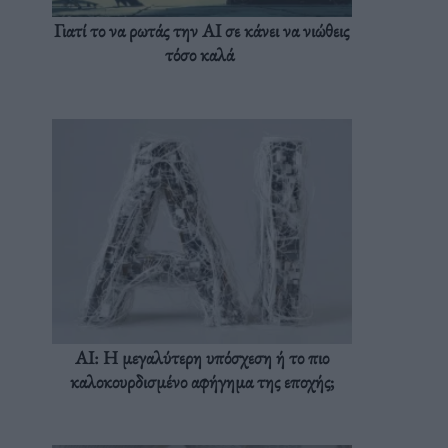
Γιατί το να ρωτάς την AI σε κάνει να νιώθεις
τόσο καλά
AI: Η μεγαλύτερη υπόσχεση ή το πιο
καλοκουρδισμένο αφήγημα της εποχής;