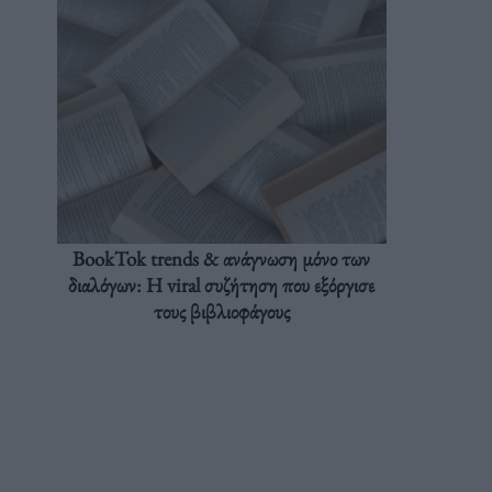
BookTok trends & ανάγνωση μόνο των
διαλόγων: Η viral συζήτηση που εξόργισε
τους βιβλιοφάγους