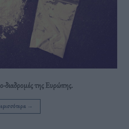
κο-διαδρομές της Ευρώπης.
περισσότερα
→