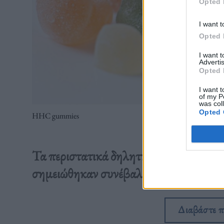
Opted 
I want t
Opted 
I want 
Advertis
Opted 
I want t
of my P
was col
Opted 
HHC gummies
Τα περιστατικά δηλητηριάσεων, λιποθυ
σημειώθηκαν συνέβαλαν στη λήψη της
Διαβάστε 