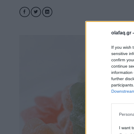
olafaq.gr 
If you wish 
sensitive in
confirm you
continue se
information 
further disc
participants
Downstream 
Persona
I want t