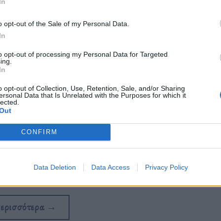
In
o opt-out of the Sale of my Personal Data.
In
to opt-out of processing my Personal Data for Targeted
ing.
In
o opt-out of Collection, Use, Retention, Sale, and/or Sharing
ersonal Data that Is Unrelated with the Purposes for which it
lected.
Out
CONFIRM
μιών και ζάλης νέων και ανηλίκων που
 απόφασης αυτής.
Data Deletion
Data Access
Privacy Policy
περισσότερα
→