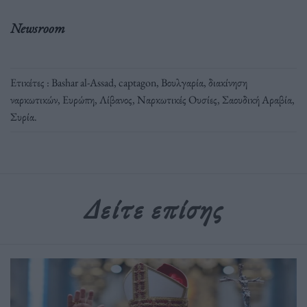
Newsroom
Ετικέτες :
Bashar al-Assad
,
captagon
,
Βουλγαρία
,
διακίνηση
ναρκωτικών
,
Ευρώπη
,
Λίβανος
,
Ναρκωτικές Ουσίες
,
Σαουδική Αραβία
,
Συρία
.
Δείτε επίσης