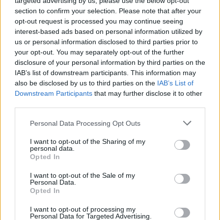
targeted advertising by us, please use the below opt-out
section to confirm your selection. Please note that after your
opt-out request is processed you may continue seeing
Τι συμβαίνει τώρα
interest-based ads based on personal information utilized by
us or personal information disclosed to third parties prior to
Μέχρι πρόσφατα, το φάρμακο είχε διατεθεί στην
your opt-out. You may separately opt-out of the further
disclosure of your personal information by third parties on the
αγορά κυρίως στον Περσικό Κόλπο και ειδικότερα
IAB’s list of downstream participants. This information may
also be disclosed by us to third parties on the
IAB’s List of
στη Σαουδική Αραβία. Σχεδόν το ήμισυ του
Downstream Participants
that may further disclose it to other
captagon που κατασχέθηκε στη Μέση Ανατολή
third parties.
μεταξύ 2015 και 2019 βρέθηκε στην συγκεκριμένη
Personal Data Processing Opt Outs
χώρα, σύμφωνα με τον ΟΗΕ. Ένα άρθρο του
I want to opt-out of the Sharing of my
Foreign Policy του 2021 σημείωνε ότι
«η πλήξη και
personal data.
Opted In
οι κοινωνικοί περιορισμοί»
είχαν οδηγήσει στη
I want to opt-out of the Sale of my
χρήση του ναρκωτικού στη Σαουδική Αραβία,
«μια
Personal Data.
Opted In
χώρα με λίγους χώρους αναψυχής»
.
I want to opt-out of processing my
Personal Data for Targeted Advertising.