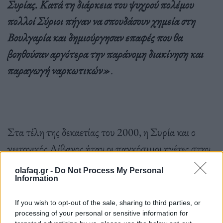
Συρίας. Κατά τη διάρκεια του ψυχρού πολέμου
πολλοί Σύριοι πήγαν να σπουδάσουν χημεία στη
Βουλγαρία και δημιούργησαν επαφές που θα
βοηθούσαν αργότερα την παράνομη διακίνηση και
παραγωγή ναρκωτικών»
.
Στα τέλη της δεκαετίας του 2000, η Συρία και ο
γειτονικός Λίβανος ήταν οι παγκόσμιοι ηγέτες στην
παραγωγή captagon. Η κυκλοφορία επιταχύνθηκε
olafaq.gr -
Do Not Process My Personal
από τον συριακό εμφύλιο πόλεμο, ο οποίος ξέσπασε
Information
το 2011.
If you wish to opt-out of the sale, sharing to third parties, or
processing of your personal or sensitive information for