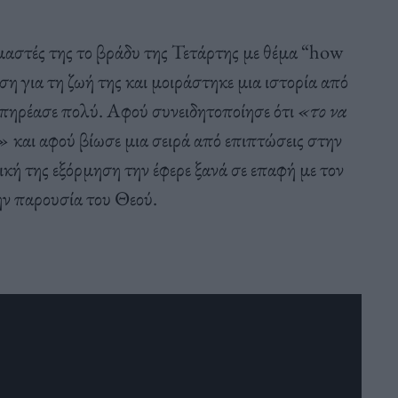
υμαστές της το βράδυ της Τετάρτης με θέμα “how
ωση για τη ζωή της και μοιράστηκε μια ιστορία από
πηρέασε πολύ. Αφού συνειδητοποίησε ότι
«το να
]»
και αφού βίωσε μια σειρά από επιπτώσεις στην
ική της εξόρμηση την έφερε ξανά σε επαφή με τον
ην παρουσία του Θεού.