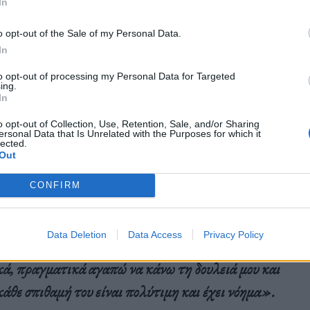
In
o opt-out of the Sale of my Personal Data.
In
, συμπαγείς δόσεις που είχαν γεύση πράσινου
to opt-out of processing my Personal Data for Targeted
ing.
In
o opt-out of Collection, Use, Retention, Sale, and/or Sharing
ersonal Data that Is Unrelated with the Purposes for which it
lected.
Out
χε περάσει το σώμα μου στον μέχρι τώρα χρόνο
CONFIRM
ο Θεός -ένιωσα στα κόκκαλά μου πόσο
ι σου και να ξεκινάς μια νέα ζωή με τον τρόπο που
Data Deletion
Data Access
Privacy Policy
ελώς υπέροχο και ότι το να το μισώ είναι τόσο
ικά, πραγματικά αγαπώ να κάνω τη δουλειά μου και
 κάθε σπιθαμή του είναι πολύτιμη και έχει νόημα».