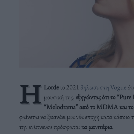
Η
Lorde
tο 2021
δήλωσε στη Vogue
ότι
μουσική της,
εξηγώντας ότι το “Pure
“Melodrama” από το MDMA και το “
φαίνεται να ξεκινάει μια νέα εποχή κατά κάποιο
την ενέπνευσε πρόσφατα:
τα μανιτάρια
.