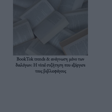
BookTok trends & ανάγνωση μόνο των
διαλόγων: Η viral συζήτηση που εξόργισε
τους βιβλιοφάγους