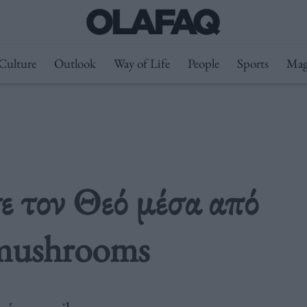
Culture
Outlook
Way of Life
People
Sports
Mag
 τον Θεό μέσα από
 mushrooms