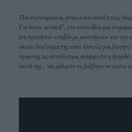
Πιο συγκεκριμένα, έστειλε ένα email στους θα
I’ve been, revised”, στο οποίο έδινε μια ενημέρ
ένα πρόσφατο
«ταξίδι με μανιτάρια»
που την ε
ακούει [το] σώμα της είναι δύσκολο για [αυτήν
υγεία της ως αποτέλεσμα, ανέφερε ότι η ψυχεδελ
εαυτό της… και μάλιστα τη βοήθησε να νιώσει τ