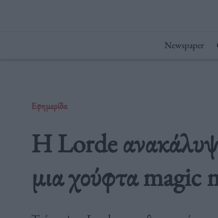
Μετάβαση
στο
περιεχόμενο
Newspaper
Εφημερίδα
H Lorde ανακάλυψε
μια χούφτα magic