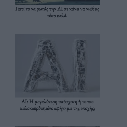
Γιατί το να ρωτάς την AI σε κάνει να νιώθεις
τόσο καλά
AI: Η μεγαλύτερη υπόσχεση ή το πιο
καλοκουρδισμένο αφήγημα της εποχής;