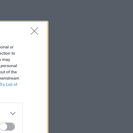
sonal or
ection to
ou may
 personal
out of the
 downstream
B’s List of