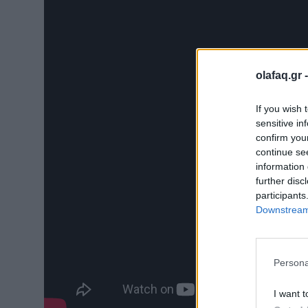
olafaq.gr 
If you wish 
sensitive in
confirm you
continue se
information 
further disc
participants
Downstream 
Persona
I want t