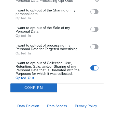
Personal Data Processing Opt Outs
I want to opt-out of the Sharing of my
personal data.
Opted In
Απόψεις
I want to opt-out of the Sale of my
O φρουρός της αυθεντικής συναυλιακής
Personal Data.
Opted In
πίστης
I want to opt-out of processing my
28.05.26
Personal Data for Targeted Advertising.
Opted In
Κάθε καλοκαίρι δεν έρχονται μόνο οι συναυλίες. Έρχεται κι
I want to opt-out of Collection, Use,
Retention, Sale, and/or Sharing of my
εκείνος που θα σου πει αν αξίζεις να είσαι εκεί. Spoiler: «δεν
Personal Data that Is Unrelated with the
αξίζεις».
Purposes for which it was collected.
Opted Out
CONFIRM
Data Deletion
Data Access
Privacy Policy