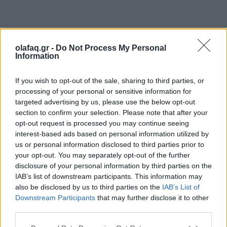
Δημοσιεύθηκε σε
Απόψεις
|
Tagged
αγένεια
,
ανθρώπινη επικοινωνία
,
olafaq.gr -
Do Not Process My Personal
άνθρωπος της εποχής
,
Ευγενία Φακίνου
,
καλημέρα
Information
If you wish to opt-out of the sale, sharing to third parties, or
processing of your personal or sensitive information for
targeted advertising by us, please use the below opt-out
Δείτε επίσης
section to confirm your selection. Please note that after your
opt-out request is processed you may continue seeing
interest-based ads based on personal information utilized by
us or personal information disclosed to third parties prior to
your opt-out. You may separately opt-out of the further
disclosure of your personal information by third parties on the
IAB’s list of downstream participants. This information may
also be disclosed by us to third parties on the
IAB’s List of
Downstream Participants
that may further disclose it to other
third parties.