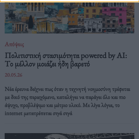
Απόψεις
Πολιτιστική στασιμότητα powered by AI:
Tο μέλλον μοιάζει ήδη βαρετό
20.05.26
Νέα έρευνα δείχνει πως όταν η τεχνητή νοημοσύνη τρέφεται
με δικό της περιεχόμενο, καταλήγει να παράγει όλο και πιο
άψυχο, προβλέψιμο και μέτριο υλικό. Με λίγα λόγια, το
internet μετατρέπεται σιγά σιγά