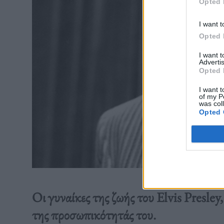
Opted 
I want t
Opted 
I want 
Advertis
Opted 
I want t
of my P
was col
Opted 
Οι γυναίκες της ζωής του Elvis Presle
της προσωπικότητάς του.