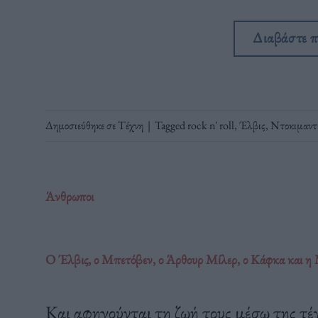
Διαβάστε 
Δημοσιεύθηκε σε
Τέχνη
|
Tagged
rock n' roll
,
Έλβις
,
Ντοκιμαντ
Άνθρωποι
O Έλβις, ο Μπετόβεν, ο Άρθουρ Μίλερ, ο Κάφκα και η
Και αφηγούνται τη ζωή τους μέσω της τέχ