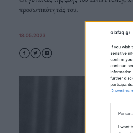
προσωπικότητάς του.
olafaq.gr 
18.05.2023
If you wish 
sensitive in
confirm you
continue se
information 
further disc
participants
Downstream 
Persona
I want t