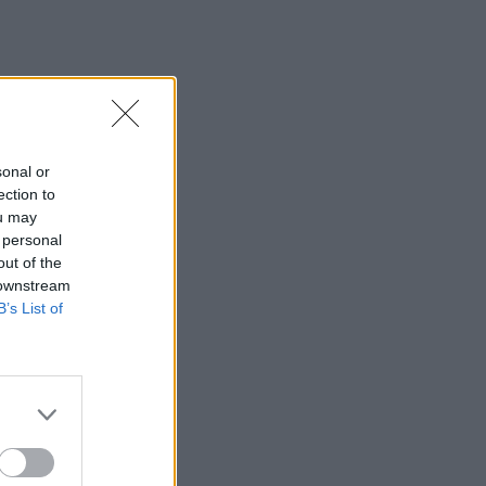
sonal or
ection to
ou may
 personal
out of the
 downstream
B’s List of