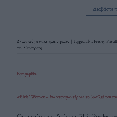
Διαβάστε 
Δημοσιεύθηκε σε
Κινηματογράφος
|
Tagged
Elvis Presley
,
Priscil
στη Μετάφραση
Εφημερίδα
«Elvis’ Women» ένα ντοκιμαντέρ για το βασιλιά του roc
Οι γυναίκες της ζωής του Elvis Presley, 