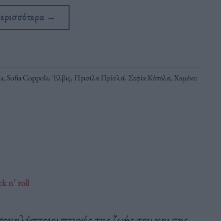
περισσότερα
→
la
,
Sofia Coppola
,
Έλβις
,
Πρισίλα Πρίσλεϊ
,
Σοφία Κόπολα
,
Χαμένοι
k n’ roll
αποκαλύπτουν πτυχές της ζωής του και της