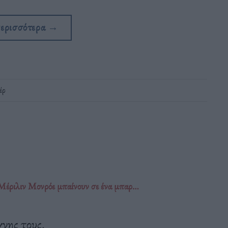
περισσότερα
→
έρ
 Μέριλιν Μονρόε μπαίνουν σε ένα μπαρ…
νης τους.