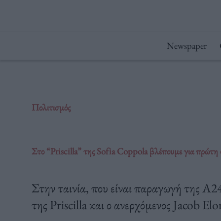
Μετάβαση
στο
περιεχόμενο
Newspaper
Πολιτισμός
Στο “Priscilla” της Sofia Coppola βλέπουμε για πρώτη φ
Στην ταινία, που είναι παραγωγή της Α2
της Priscilla και ο ανερχόμενος Jacob Elor