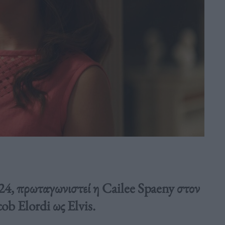
Α24, πρωταγωνιστεί η Cailee Spaeny στον
cob Elordi ως Elvis.