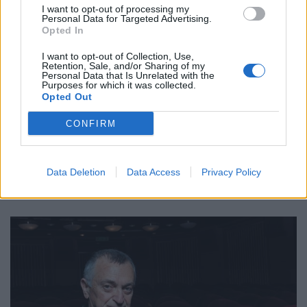
I want to opt-out of processing my
τιμητική βράβευση του με τον Χρυσό
Personal Data for Targeted Advertising.
Opted In
Αλέξανδρο, στο πλαίσιο του 25ου Φεστιβάλ
Ντοκιμαντέρ Θεσσαλονίκης.
I want to opt-out of Collection, Use,
Retention, Sale, and/or Sharing of my
Personal Data that Is Unrelated with the
Purposes for which it was collected.
Opted Out
16.03.2023
CONFIRM
Data Deletion
Data Access
Privacy Policy