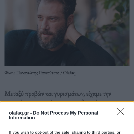
Φωτ.: Παναγιώτης Γιαννούτσος / Olafaq
Μεταξύ προβών και γυρισμάτων, είχαμε την
ευκαιρία να συναντήσουμε τον ηθοποιό και να
συζητήσουμε για το Netflix, το θέατρο, την
olafaq.gr -
Do Not Process My Personal
ψυχοθεραπεία και…το Metaverse.
Information
If you wish to opt-out of the sale, sharing to third parties, or