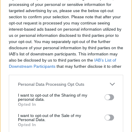
Διαβάστε περισσότερα
→
processing of your personal or sensitive information for
targeted advertising by us, please use the below opt-out
section to confirm your selection. Please note that after your
opt-out request is processed you may continue seeing
interest-based ads based on personal information utilized by
Δημοσιεύθηκε σε
Συνεντεύξεις
|
Tagged
Maestro
,
Αντίνοος Αλμπάνης
,
us or personal information disclosed to third parties prior to
ελληνική τηλεόραση
,
Ελληνικό Σινεμά
,
Θέατρο
,
Συνέντευξη
your opt-out. You may separately opt-out of the further
disclosure of your personal information by third parties on the
IAB’s list of downstream participants. This information may
also be disclosed by us to third parties on the
IAB’s List of
Downstream Participants
that may further disclose it to other
third parties.
Άνθρωποι
Personal Data Processing Opt Outs
I want to opt-out of the Sharing of my
Το «χειροποίητο» σινεμά του Σταύρου Ψυλλάκη
personal data.
Opted In
I want to opt-out of the Sale of my
Μιλάμε με τον αγαπημένο ντοκιμαντερίστα,
Personal Data.
Opted In
Σταύρο Ψυλλάκη, με αφορμή την πρόσφατη