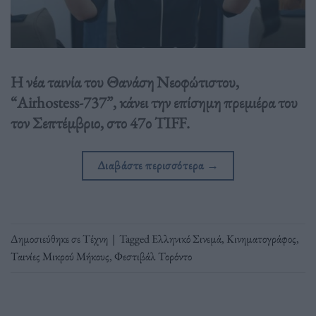
Η νέα ταινία του Θανάση Νεοφώτιστου,
“Airhostess-737”, κάνει την επίσημη πρεμιέρα του
τον Σεπτέμβριο, στο 47ο TIFF.
Διαβάστε περισσότερα
→
Δημοσιεύθηκε σε
Τέχνη
|
Tagged
Ελληνικό Σινεμά
,
Κινηματογράφος
,
Ταινίες Μικρού Μήκους
,
Φεστιβάλ Τορόντο