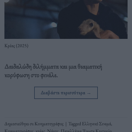
Κρέας (2025)
Δαιδαλώδη διλήμματα και μια θεαματική
κορύφωση στο φινάλε.
Διαβάστε περισσότερα
→
Δημοσιεύθηκε σε
Κινηματογράφος
|
Tagged
Ελληνικό Σινεμά
,
Κινηματογράφος
,
κρέας
,
Νάκος
,
Πανελλήνια Ένωση Κριτικών