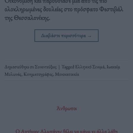
Οικονομίδη και παρουσίασε μια από τις πιο
ολοκληρωμένες δουλείες στο πρόσφατο Φεστιβάλ
της Θεσσαλονίκης.
Διαβάστε περισσότερα
→
Δημοσιεύθηκε σε
Συνεντεύξεις
|
Tagged
Ελληνικό Σινεμά
,
Ιωακείμ
Μυλωνάς
,
Κινηματογράφος
,
Μονοκατοικία
Άνθρωποι
Ο Αντίνοος Αλμπάνης θέλει να κάνει κι άλλα λάθη