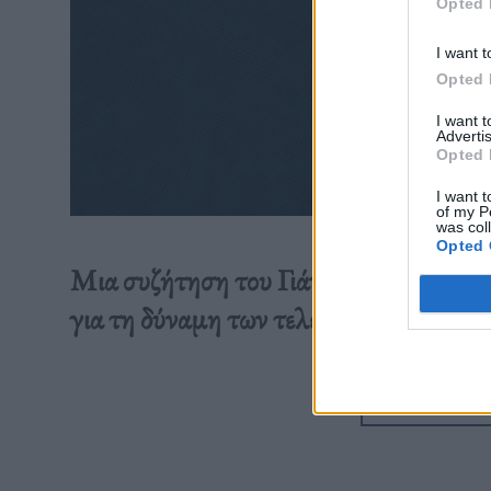
Opted 
I want t
Opted 
I want 
Advertis
Opted 
I want t
of my P
was col
Opted 
Μια συζήτηση του Γιάννη Παπαϊωάνν
για τη δύναμη των τελετουργιών και το
Διαβάστε 