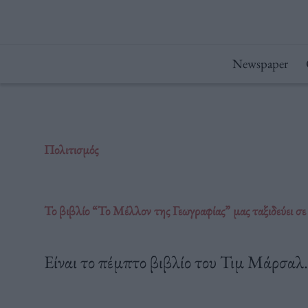
Μετάβαση
στο
περιεχόμενο
Newspaper
Πολιτισμός
Το βιβλίο “Το Μέλλον της Γεωγραφίας” μας ταξιδεύει σε 
Είναι το πέμπτο βιβλίο του Τιμ Μάρσαλ.