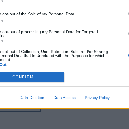
In
o opt-out of the Sale of my Personal Data.
In
to opt-out of processing my Personal Data for Targeted
ing.
In
o opt-out of Collection, Use, Retention, Sale, and/or Sharing
ersonal Data that Is Unrelated with the Purposes for which it
lected.
Out
ου με τον συγγραφέα Δημήτρη Ξυγαλατά
CONFIRM
ν ρόλο τους στην ανθρώπινη εμπειρία.
Data Deletion
Data Access
Privacy Policy
περισσότερα
→