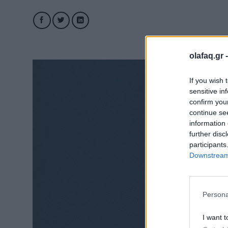
olafaq.gr 
If you wish 
sensitive in
confirm you
continue se
information 
further disc
participants
Downstream 
Persona
I want t