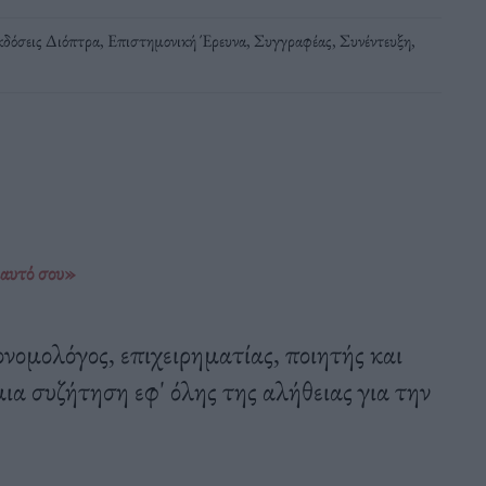
κδόσεις Διόπτρα
,
Επιστημονική Έρευνα
,
Συγγραφέας
,
Συνέντευξη
,
εαυτό σου»
νομολόγος, επιχειρηματίας, ποιητής και
α συζήτηση εφ' όλης της αλήθειας για την