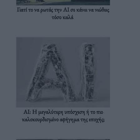
Γιατί το να ρωτάς την AI σε κάνει να νιώθεις
τόσο καλά
AI: Η μεγαλύτερη υπόσχεση ή το πιο
καλοκουρδισμένο αφήγημα της εποχής;