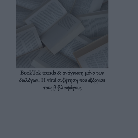
BookTok trends & ανάγνωση μόνο των
διαλόγων: Η viral συζήτηση που εξόργισε
τους βιβλιοφάγους