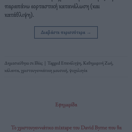
παραπάνω εορταστική κατανάλωση (και
κατάθλιψη).
Διαβάστε περισσότερα
→
Δημοσιεύθηκε σε
Ιδέες
|
Tagged
Επανάληψη
,
Καθημερινή Ζωή
,
κάλαντα
,
χριστουγεννιάτικη μουσική
,
ψυχολογία
Εφημερίδα
Το χριστουγεννιάτικο mixtape του David Byrne που θα