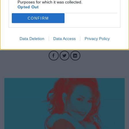
Want for Christmas Is You". Ο Άγιος
Purposes for which it was collected.
Opted Out
Βασίλης βρίσκεται σε δίλημμα.
CONFIRM
16.11.2023
Data Deletion
Data Access
Privacy Policy