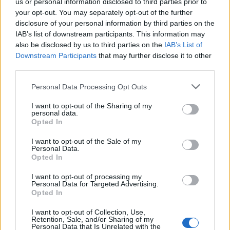
us or personal information disclosed to third parties prior to
your opt-out. You may separately opt-out of the further
Δημοσιεύθηκε σε
Τρόπος Ζωής
|
Tagged
Χριστούγεννα
,
disclosure of your personal information by third parties on the
χριστουγεννιάτικη μουσική
,
Ψυχική Υγεία
IAB’s list of downstream participants. This information may
also be disclosed by us to third parties on the
IAB’s List of
Downstream Participants
that may further disclose it to other
third parties.
Personal Data Processing Opt Outs
Πολιτισμός
I want to opt-out of the Sharing of my
personal data.
Opted In
Ο χαοτικός κόσμος του χριστουγεννιάτικου δικαστικού
I want to opt-out of the Sale of my
δράματος της Mariah Carey
Personal Data.
Opted In
I want to opt-out of processing my
Οι Vince Vance & the Valiants διεκδικούν
Personal Data for Targeted Advertising.
Opted In
αποζήμιωση από την Mariah Carey
I want to opt-out of Collection, Use,
κατηγορώντας την για αντιγραφή του "All I
Retention, Sale, and/or Sharing of my
Personal Data that Is Unrelated with the