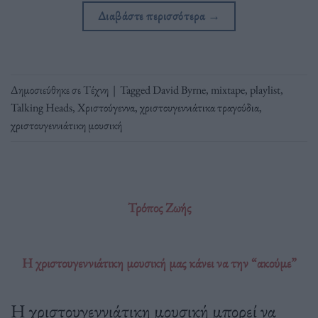
Διαβάστε περισσότερα
→
Δημοσιεύθηκε σε
Τέχνη
|
Tagged
David Byrne
,
mixtape
,
playlist
,
Talking Heads
,
Χριστούγεννα
,
χριστουγεννιάτικα τραγούδια
,
χριστουγεννιάτικη μουσική
Τρόπος Ζωής
Η χριστουγεννιάτικη μουσική μας κάνει να την “ακούμε”
Η χριστουγεννιάτικη μουσική μπορεί να