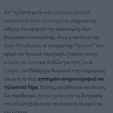
Απ’ τη λίστα με τα «
40 καλύτερα μουσικά
ντοκιμαντέρ όλων των εποχών
», μέχρι και τις
ειδήσεις που αφορούν την ανακοίνωση νέων
βιογραφιών/ντοκιμαντέρ, όπως η ταινία για την
Amy Winehouse
, το ντοκιμαντέρ “
Spector
” που
αφορά τον θρυλικό παραγωγό, ή εκείνο για την
ιστορία του πανκ
και το άλλο για την
Cyndi
Lauper
, το Olafaq έχει δεσμευτεί στην ενημέρωση
για αυτό το τόσο
αγαπημένο κινηματογραφικό και
τηλεοπτικό θέμα
. Επίσης, καταθέτουμε και άποψη.
Για παράδειγμα,
έχουμε γράψει
για τις βιογραφίες
που (πλέον) φοβούνται την σκοτεινή πλευρά ενός
καλλιτέχνη.