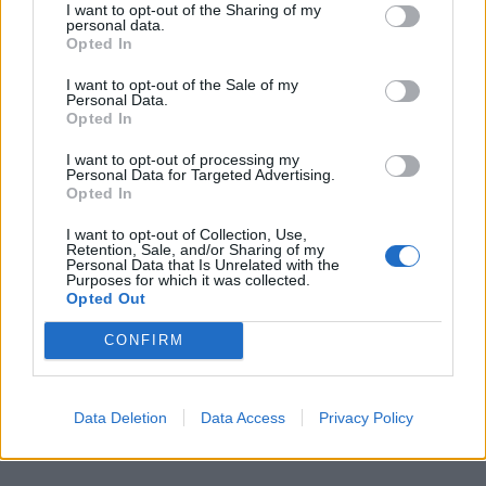
I want to opt-out of the Sharing of my
την ιστορία του Bob Marley σε μια βιογραφική
personal data.
Opted In
ταινία (χωρίς τίτλο προς το παρόν), η οποία θα
I want to opt-out of the Sale of my
κυκλοφορήσει τον Ιανουάριο του
2024
. Η ταινία θα
Personal Data.
Opted In
επικεντρωθεί κυρίως στην παραγωγή του άλμπουμ
I want to opt-out of processing my
“Exodus” που κυκλοφόρησε το 1977. Ο γιος του
Personal Data for Targeted Advertising.
Opted In
Bob Marley, Ziggy, φέρεται να συμβουλεύτηκε τον
I want to opt-out of Collection, Use,
Green για τη δημιουργία της ταινίας. Επιπλέον, η
Retention, Sale, and/or Sharing of my
Personal Data that Is Unrelated with the
χήρα του Bob Marley, Rita, και η κόρη του,
Purposes for which it was collected.
Opted Out
Cedella, είναι executive producers της βιογραφικής
CONFIRM
ταινίας καθιστώντας την «οικογενειακή υπόθεση».
Τον Bob Marley αναμένεται να υποδυθεί ο
Kingsley
Ben-Adir
(“One Night in Miami”).
Data Deletion
Data Access
Privacy Policy