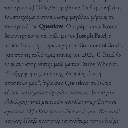
παραγωγού J Dilla, θα τιμηθεί και θα διερευνηθεί σε
ένα επερχόμενο ντοκιμαντέρ μεγάλου μήκους σε
παραγωγή του
Questlove
. Ο ντράμερ των Roots
θα συνεργαστεί και πάλι με τον
Joseph Patel
, ο
οποίος έκανε την παραγωγή του “Summer of Soul”,
μία από τις καλύτερες ταινίες του 2021. Ο Patel θα
είναι συν-σκηνοθέτης μαζί με τον Darby Wheeler.
“Η εξήγηση της μουσικής ιδιοφυΐας είναι η
αποστολή μου”, δήλωσε ο Questlove σε δελτίο
τύπου.
«Επηρέασε όχι μόνο εμένα, αλλά και μια
ολόκληρη γενιά μουσικών που όλοι γνωρίζουν και
αγαπούν. Ο J Dilla ήταν ο δάσκαλός μας. Και αυτό
που μας δίδαξε ήταν πώς να νιώθουμε τον ρυθμό με