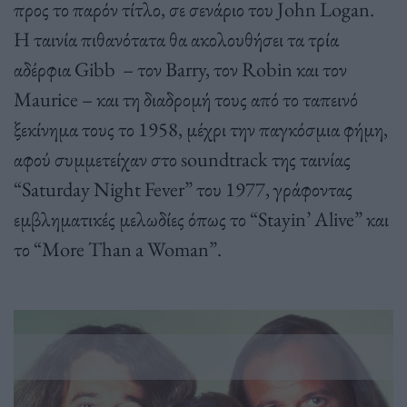
προς το παρόν τίτλο, σε σενάριο του John Logan.
Η ταινία πιθανότατα θα ακολουθήσει τα τρία
αδέρφια Gibb – τον Barry, τον Robin και τον
Maurice – και τη διαδρομή τους από το ταπεινό
ξεκίνημα τους το 1958, μέχρι την παγκόσμια φήμη,
αφού συμμετείχαν στο soundtrack της ταινίας
“Saturday Night Fever” του 1977, γράφοντας
εμβληματικές μελωδίες όπως το “Stayin’ Alive” και
το “More Than a Woman”.