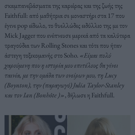
σκαμπανεβάσματα της καριέρας και της ζωής της
Faithfull: από μαθήτρια σε μοναστήρι στα 17 που
έγινε pop είδωλο, το θυελλώδες ειδύλλιο της με τον
Mick Jagger που ενέπνευσε μερικά από τα καλύτερα
τραγούδια των Rolling Stones και τότε που ήταν
άστεγη τοξικομανής στο Soho.
«Είμαι πολύ
χαρούμενη που η ιστορία μου επιτέλους θα γίνει
ταινία, με την ομάδα των ονείρων μου, τη Lucy
(Boynton), την (παραγωγό) Julia Taylor-Stanley
και τον Ian (Bonhôte )»
, δήλωσε η Faithfull.