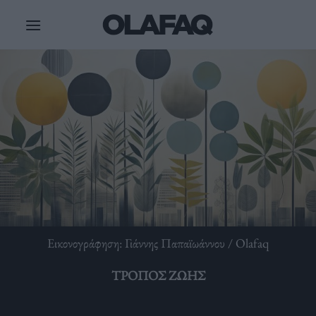
Μετάβαση
στο
περιεχόμενο
Εικονογράφηση: Γιάννης Παπαϊωάννου / Olafaq
ΤΡΌΠΟΣ ΖΩΉΣ