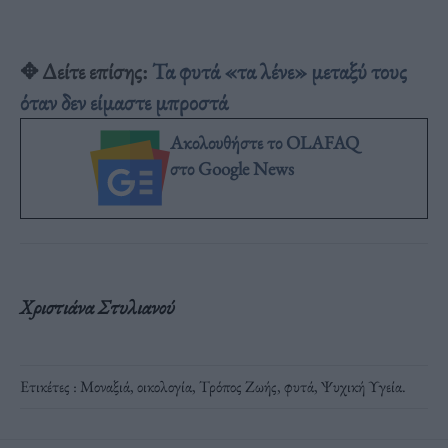
✥ Δείτε επίσης:
Τα φυτά «τα λένε» μεταξύ τους
όταν δεν είμαστε μπροστά
Ακολουθήστε το OLAFAQ
στο Google News
Χριστιάνα Στυλιανού
Ετικέτες :
Μοναξιά
,
οικολογία
,
Τρόπος Ζωής
,
φυτά
,
Ψυχική Υγεία
.