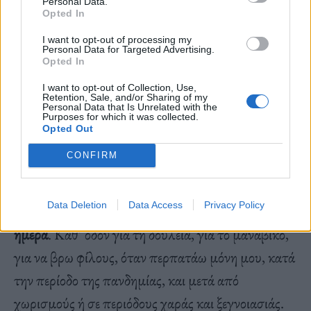
Personal Data.
Opted In
I want to opt-out of processing my
Personal Data for Targeted Advertising.
Opted In
I want to opt-out of Collection, Use,
Retention, Sale, and/or Sharing of my
Personal Data that Is Unrelated with the
Purposes for which it was collected.
Opted Out
CONFIRM
Data Deletion
Data Access
Privacy Policy
Περνάω από αυτά τα δέντρα πολλές φορές την
ημέρα
. Καθ’ οδόν για τη δουλειά, για το μανάβικο,
για να βρω φίλους, όταν περπατάω μόνη μου, κατά
την περίοδο της πανδημίας, και μετά από
χωρισμούς ή σε περιόδους χαράς και ξεγνοιασιάς.