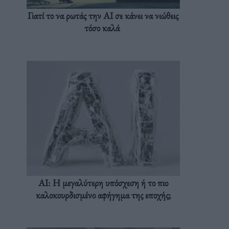
Γιατί το να ρωτάς την AI σε κάνει να νιώθεις
τόσο καλά
AI: Η μεγαλύτερη υπόσχεση ή το πιο
καλοκουρδισμένο αφήγημα της εποχής;