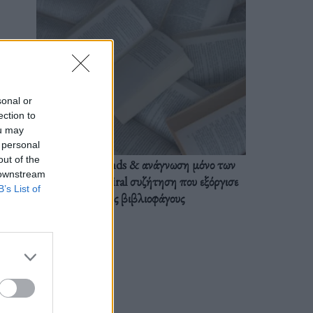
sonal or
ection to
ou may
 personal
out of the
BookTok trends & ανάγνωση μόνο των
 downstream
διαλόγων: Η viral συζήτηση που εξόργισε
B’s List of
τους βιβλιοφάγους