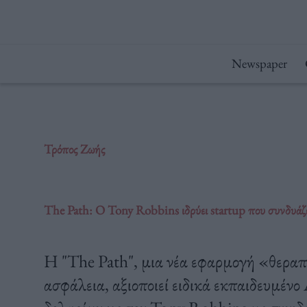
Μετάβαση
στο
περιεχόμενο
Newspaper
Τρόπος Ζωής
The Path: O Tony Robbins ιδρύει startup που συνδυάζε
Η "The Path", μια νέα εφαρμογή «θεραπ
ασφάλεια, αξιοποιεί ειδικά εκπαιδευμένο 