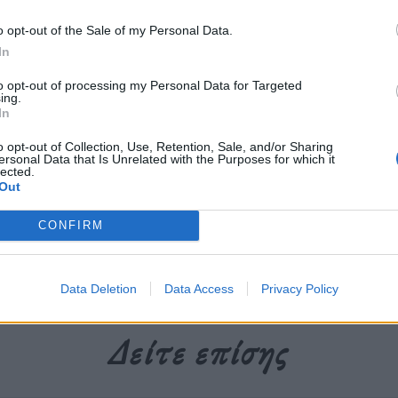
ο AI και ενισχύεται με seed γύρο 14,3
o opt-out of the Sale of my Personal Data.
ς συνιδρυτή.
In
to opt-out of processing my Personal Data for Targeted
ing.
In
περισσότερα
→
o opt-out of Collection, Use, Retention, Sale, and/or Sharing
ersonal Data that Is Unrelated with the Purposes for which it
lected.
Out
CONFIRM
ost
,
Life Coach
,
The Path
,
Tony Robbins
,
wellness
,
Εφαρμογή
Data Deletion
Data Access
Privacy Policy
Δείτε επίσης