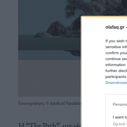
olafaq.gr 
If you wish 
sensitive in
confirm you
continue se
information 
further disc
participants
Downstream 
Εικονογράφηση: © Artificial Vandalism
Persona
I want t
Η “The Path”, μια νέα εφαρμογή «θερ
Opted 