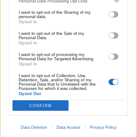
Personal Data Processing Opt Outs
I want to opt-out of the Sharing of my
personal data.
Opted In
I want to opt-out of the Sale of my
Personal Data.
Opted In
I want to opt-out of processing my
Τρόπος Ζωής
Personal Data for Targeted Advertising.
Opted In
Η πιο σπάνια ανθρώπινη τέχνη σήμερα είναι
I want to opt-out of Collection, Use,
να ακούς
Retention, Sale, and/or Sharing of my
Personal Data that Is Unrelated with the
Purposes for which it was collected.
27.07.26
Opted Out
Η αποξένωση της σύγχρονης ζωής δεν γεννιέται μόνο από τη
CONFIRM
μοναξιά, αλλά και από την απουσία ανθρώπων που μπορούν
πραγματικά να ακούσουν χωρίς να κρίνουν.
Data Deletion
Data Access
Privacy Policy