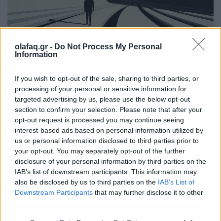
olafaq.gr -
Do Not Process My Personal
Information
Τρόπος Ζωής
5+1 συνήθειες που θα σε φέρουν πιο κοντά
If you wish to opt-out of the sale, sharing to third parties, or
στους στόχους σου
processing of your personal or sensitive information for
targeted advertising by us, please use the below opt-out
27.07.26
section to confirm your selection. Please note that after your
opt-out request is processed you may continue seeing
Από τη δημιουργία σταθερής ρουτίνας μέχρι τη μείωση των
interest-based ads based on personal information utilized by
us or personal information disclosed to third parties prior to
περισπασμών, η αυτοπειθαρχία είναι το κλειδί για τη συνέπεια,
your opt-out. You may separately opt-out of the further
την προσωπική ανάπτυξη και την επίτευξη κάθε σημαντικού
disclosure of your personal information by third parties on the
στόχου.
IAB’s list of downstream participants. This information may
also be disclosed by us to third parties on the
IAB’s List of
Downstream Participants
that may further disclose it to other
third parties.