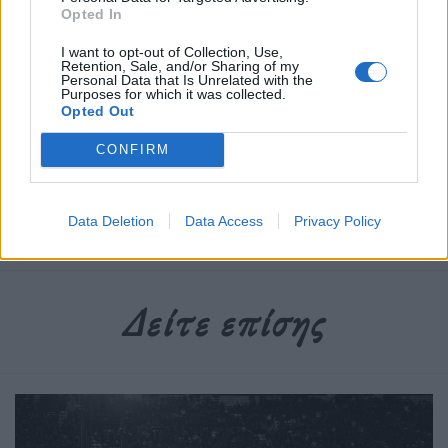
Opted In
I want to opt-out of Collection, Use,
Διαβάστε περισσότερα
→
Retention, Sale, and/or Sharing of my
Personal Data that Is Unrelated with the
Purposes for which it was collected.
Opted Out
CONFIRM
Δημοσιεύθηκε σε
Απόψεις
|
Tagged
Γρηγορόπουλος
,
Ρομά
,
Σαμπάνης
,
σφαίρα
Data Deletion
Data Access
Privacy Policy
Δείτε επίσης