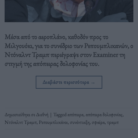
Μέσα από το αεροπλάνο, καθοδόν προς το
Μιλγουόκι, για το συνέδριο των Ρεπουμπλικανών, ο
Ντόναλντ Τραμπ περιέγραψε στον Examiner τη
στιγμή της απόπειρας δολοφονίας του.
Διαβάστε περισσότερα
→
Δημοσιεύθηκε σε
Διεθνή
|
Tagged
απόπειρα
,
απόπειρα δολοφονίας
,
Ντόναλντ Τραμπ
,
Ρεπουμπλικάνοι
,
συνέντυεξη
,
σφαίρα
,
τραμπ