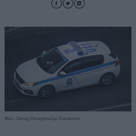
Φωτ.: Γιάννης Παναγόπουλος/ Eurokinissi