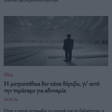
Ιδέες
Η μετριοπάθεια δεν κάνει θόρυβο, γι’ αυτό
την περάσαμε για αδυναμία
24.04.26
Όταν η εποχή ανταμείβει τις κραυγές και τις βεβαιότητες, η