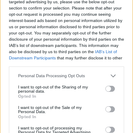
targeted advertising by us, please use the below opt-out
section to confirm your selection. Please note that after your
opt-out request is processed you may continue seeing
interest-based ads based on personal information utilized by
us or personal information disclosed to third parties prior to
your opt-out. You may separately opt-out of the further
disclosure of your personal information by third parties on the
IAB’s list of downstream participants. This information may
also be disclosed by us to third parties on the
IAB’s List of
Downstream Participants
that may further disclose it to other
third parties.
Personal Data Processing Opt Outs
Φωτ.: Βασίλης Βερβερίδης / Eurokinissi
I want to opt-out of the Sharing of my
personal data.
Opted In
Όταν πυροβολείται ένας 15χρονος στα Εξάρχεια,
I want to opt-out of the Sale of my
Personal Data.
καίγεται δικαίως η μισή Αθήνα. Τώρα που ένας
Opted In
Ρομά συνομήλικός του χαροπαλεύει εξαιτίας μιας
I want to opt-out of processing my
παρόμοιας σφαίρας, θα καεί η μισή Θεσσαλονίκη;
Personal Data for Targeted Advertising.