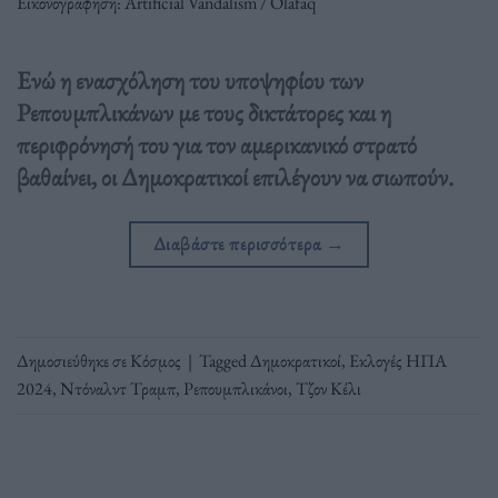
Εικονογράφηση: Artificial Vandalism / Olafaq
Ενώ η ενασχόληση του υποψηφίου των
Ρεπουμπλικάνων με τους δικτάτορες και η
περιφρόνησή του για τον αμερικανικό στρατό
βαθαίνει, οι Δημοκρατικοί επιλέγουν να σιωπούν.
Διαβάστε περισσότερα
→
Δημοσιεύθηκε σε
Κόσμος
|
Tagged
Δημοκρατικοί
,
Εκλογές ΗΠΑ
2024
,
Ντόναλντ Τραμπ
,
Ρεπουμπλικάνοι
,
Τζον Κέλι