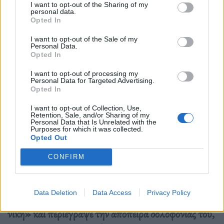
I want to opt-out of the Sharing of my
personal data.
Opted In
I want to opt-out of the Sale of my
Personal Data.
Opted In
I want to opt-out of processing my
Personal Data for Targeted Advertising.
Opted In
I want to opt-out of Collection, Use,
Retention, Sale, and/or Sharing of my
Personal Data that Is Unrelated with the
Purposes for which it was collected.
Opted Out
Φωτ.: Amr Alfiky / Reuters
CONFIRM
Ο Τραμπ αποδέχτηκε το χρίσμα στο συνέδριο των
Data Deletion
Data Access
Privacy Policy
Ρεπουμπλικανών, προέβλεψε μία «απίστευτη
νίκη» και περιέγραψε την απόπειρα δολοφονίας του,