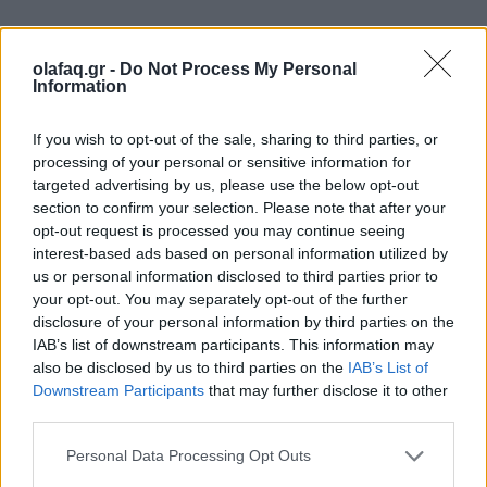
Ο Τραμπ αποδέχτηκε το χρίσμα στο
olafaq.gr -
Do Not Process My Personal
συνέδριο των Ρεπουμπλικανών, προέβλεψε
Information
μία «απίστευτη νίκη» και περιέγραψε την
If you wish to opt-out of the sale, sharing to third parties, or
απόπειρα δολοφονίας του, επιστρέφοντας
processing of your personal or sensitive information for
targeted advertising by us, please use the below opt-out
στην σκληρή ρητορική για την
section to confirm your selection. Please note that after your
μετανάστευση.
opt-out request is processed you may continue seeing
interest-based ads based on personal information utilized by
us or personal information disclosed to third parties prior to
your opt-out. You may separately opt-out of the further
disclosure of your personal information by third parties on the
19.07.2024
IAB’s list of downstream participants. This information may
also be disclosed by us to third parties on the
IAB’s List of
Downstream Participants
that may further disclose it to other
third parties.
Personal Data Processing Opt Outs