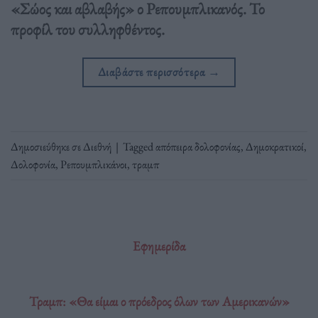
«Σώος και αβλαβής» ο Ρεπουμπλικανός. Το
προφίλ του συλληφθέντος.
Διαβάστε περισσότερα
→
Δημοσιεύθηκε σε
Διεθνή
|
Tagged
απόπειρα δολοφονίας
,
Δημοκρατικοί
,
Δολοφονία
,
Ρεπουμπλικάνοι
,
τραμπ
Εφημερίδα
Τραμπ: «Θα είμαι ο πρόεδρος όλων των Αμερικανών»