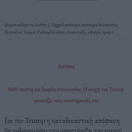
Δημοσιεύθηκε σε
Διεθνή
|
Tagged
απόπειρα
,
απόπειρα δολοφονίας
,
Ντόναλντ Τραμπ
,
Ρεπουμπλικάνοι
,
συνέντυεξη
,
σφαίρα
,
τραμπ
Απόψεις
Βαθύ κράτος και θεωρίες συνωμοσίας: Η ενοχή του Trump
φανατίζει τους υποστηρικτές του
Για τον Trump η καταδικαστική απόφαση
θα ενδυναμώσει την υποστήριξη του κοινού