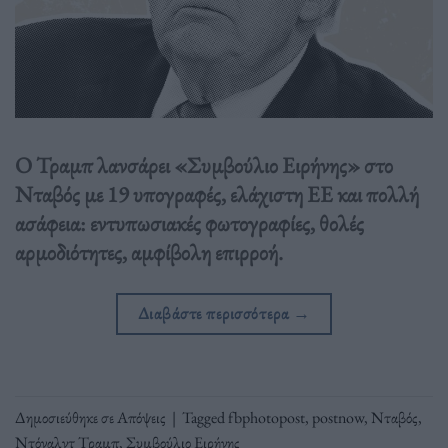
Ο Τραμπ λανσάρει «Συμβούλιο Ειρήνης» στο
Νταβός με 19 υπογραφές, ελάχιστη ΕΕ και πολλή
ασάφεια: εντυπωσιακές φωτογραφίες, θολές
αρμοδιότητες, αμφίβολη επιρροή.
Διαβάστε περισσότερα
→
Δημοσιεύθηκε σε
Απόψεις
|
Tagged
fbphotopost
,
postnow
,
Νταβός
,
Ντόναλντ Τραμπ
,
Συμβούλιο Ειρήνης