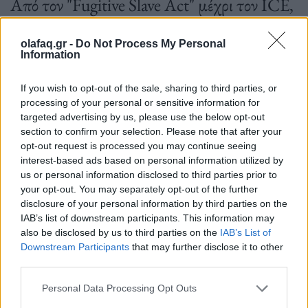
Από τον "Fugitive Slave Act" μέχρι τον ICE,
η Αμερική αποδεικνύει πως αλλάζει
olafaq.gr -
Do Not Process My Personal
εργαλεία, όχι ένστικτα, και πως ο διχασμός
Information
μπορεί να βαφτίζεται πάντα «νόμος και
If you wish to opt-out of the sale, sharing to third parties, or
τάξη».
processing of your personal or sensitive information for
targeted advertising by us, please use the below opt-out
section to confirm your selection. Please note that after your
opt-out request is processed you may continue seeing
27.01.2026
interest-based ads based on personal information utilized by
us or personal information disclosed to third parties prior to
your opt-out. You may separately opt-out of the further
disclosure of your personal information by third parties on the
IAB’s list of downstream participants. This information may
also be disclosed by us to third parties on the
IAB’s List of
Downstream Participants
that may further disclose it to other
third parties.
Personal Data Processing Opt Outs