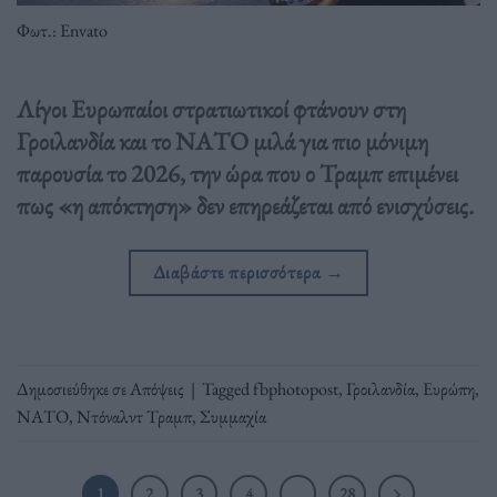
Φωτ.: Envato
Λίγοι Ευρωπαίοι στρατιωτικοί φτάνουν στη
Γροιλανδία και το ΝΑΤΟ μιλά για πιο μόνιμη
παρουσία το 2026, την ώρα που ο Τραμπ επιμένει
πως «η απόκτηση» δεν επηρεάζεται από ενισχύσεις.
Διαβάστε περισσότερα
→
Δημοσιεύθηκε σε
Απόψεις
|
Tagged
fbphotopost
,
Γροιλανδία
,
Ευρώπη
,
ΝΑΤΟ
,
Ντόναλντ Τραμπ
,
Συμμαχία
1
2
3
4
…
28