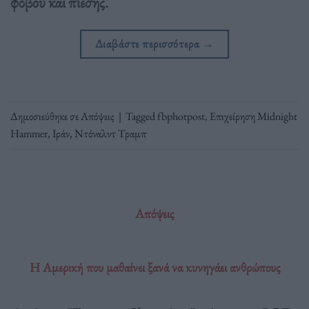
φόβου και πίεσης.
Διαβάστε περισσότερα
→
Δημοσιεύθηκε σε
Απόψεις
|
Tagged
fbphotpost
,
Επιχείρηση Midnight
Hammer
,
Ιράν
,
Ντόναλντ Τραμπ
Απόψεις
Η Αμερική που μαθαίνει ξανά να κυνηγάει ανθρώπους