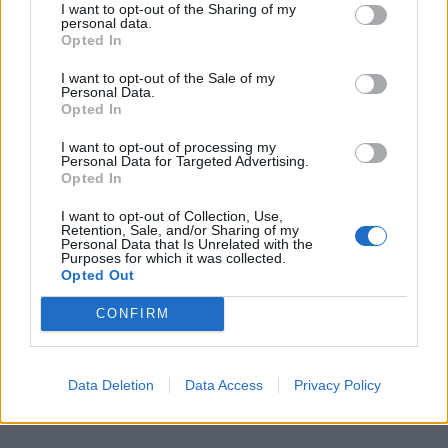
I want to opt-out of the Sharing of my
personal data.
Opted In
I want to opt-out of the Sale of my
Personal Data.
Opted In
I want to opt-out of processing my
Personal Data for Targeted Advertising.
Opted In
I want to opt-out of Collection, Use,
Retention, Sale, and/or Sharing of my
Από τον “Fugitive Slave Act” μέχρι τον ICE, η
Personal Data that Is Unrelated with the
Purposes for which it was collected.
Αμερική αποδεικνύει πως αλλάζει εργαλεία, όχι
Opted Out
ένστικτα, και πως ο διχασμός μπορεί να βαφτίζεται
CONFIRM
πάντα «νόμος και τάξη».
Data Deletion
Data Access
Privacy Policy
Διαβάστε περισσότερα
→