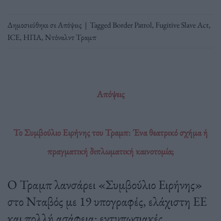
Δημοσιεύθηκε σε
Απόψεις
|
Tagged
Border Patrol
,
Fugitive Slave Act
,
ICE
,
ΗΠΑ
,
Ντόναλντ Τραμπ
Απόψεις
Το Συμβούλιο Ειρήνης του Τραμπ: Ένα θεατρικό σχήμα ή
πραγματική διπλωματική καινοτομία;
Ο Τραμπ λανσάρει «Συμβούλιο Ειρήνης»
στο Νταβός με 19 υπογραφές, ελάχιστη ΕΕ
και πολλή ασάφεια: εντυπωσιακές