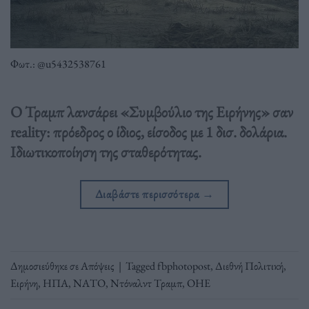
Φωτ.: @u5432538761
Ο Τραμπ λανσάρει «Συμβούλιο της Ειρήνης» σαν
reality: πρόεδρος ο ίδιος, είσοδος με 1 δισ. δολάρια.
Ιδιωτικοποίηση της σταθερότητας.
Διαβάστε περισσότερα
→
Δημοσιεύθηκε σε
Απόψεις
|
Tagged
fbphotopost
,
Διεθνή Πολιτική
,
Ειρήνη
,
ΗΠΑ
,
ΝΑΤΟ
,
Ντόναλντ Τραμπ
,
ΟΗΕ