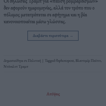
Οι δηλώσεις Τραμπ για «παύση βομβαρδισμών»
δεν αφορούν ημερομηνίες, αλλά τον τρόπο που ο
πόλεμος μετατρέπεται σε αφήγημα και η βία
κανονικοποιείται μέσω γλώσσας.
Διαβάστε περισσότερα
→
Δημοσιεύθηκε σε
Πολιτική
|
Tagged
fbphotopost
,
Βλαντιμίρ Πούτιν
,
Ντόναλντ Τραμπ
Απόψεις