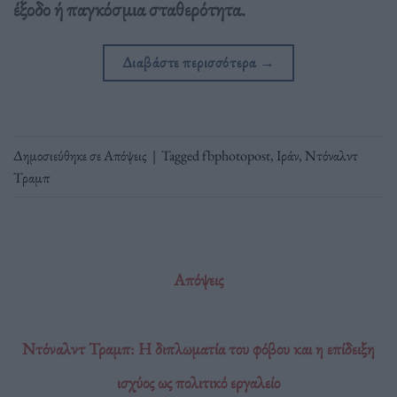
έξοδο ή παγκόσμια σταθερότητα.
Διαβάστε περισσότερα
→
Δημοσιεύθηκε σε
Απόψεις
|
Tagged
fbphotopost
,
Ιράν
,
Ντόναλντ
Τραμπ
Απόψεις
Ντόναλντ Τραμπ: Η διπλωματία του φόβου και η επίδειξη
ισχύος ως πολιτικό εργαλείο