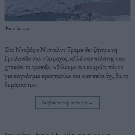
Φωτ.: Envato
Στο Νταβός ο Ντόναλντ Τραμπ δεν ζήτησε τη
Γροιλανδία σαν σύμμαχος, αλλά σαν πελάτης που
χτυπάει το τραπέζι: «θέλουμε ένα κομμάτι πάγου
για παγκόσμια προστασία» και «αν πείτε όχι, θα το
θυμόμαστε».
Διαβάστε περισσότερα
→
Δημοσιεύθηκε σε
Απόψεις
|
Tagged
fbphotopost
,
postnow
,