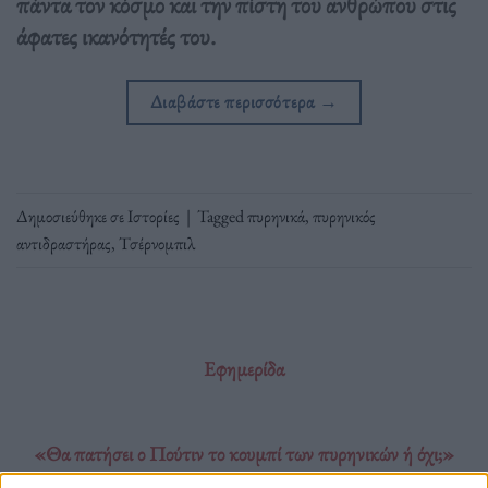
πάντα τον κόσμο και την πίστη του ανθρώπου στις
άφατες ικανότητές του.
Διαβάστε περισσότερα
→
Δημοσιεύθηκε σε
Ιστορίες
|
Tagged
πυρηνικά
,
πυρηνικός
αντιδραστήρας
,
Τσέρνομπιλ
Εφημερίδα
«Θα πατήσει ο Πούτιν το κουμπί των πυρηνικών ή όχι;»