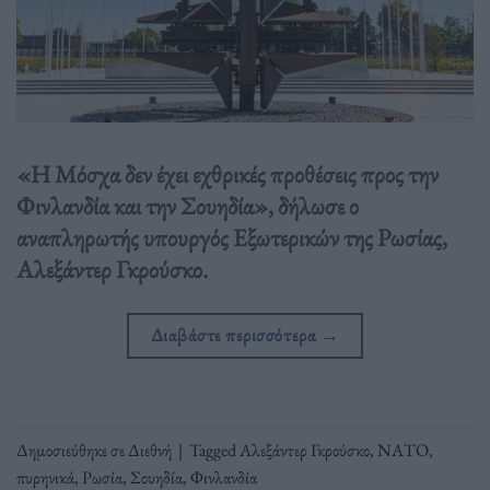
«Η Μόσχα δεν έχει εχθρικές προθέσεις προς την
Φινλανδία και την Σουηδία», δήλωσε ο
αναπληρωτής υπουργός Εξωτερικών της Ρωσίας,
Αλεξάντερ Γκρούσκο.
Διαβάστε περισσότερα
→
Δημοσιεύθηκε σε
Διεθνή
|
Tagged
Αλεξάντερ Γκρούσκο
,
ΝΑΤΟ
,
πυρηνικά
,
Ρωσία
,
Σουηδία
,
Φινλανδία