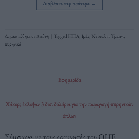
Διαβάστε περισσότερα
→
Δημοσιεύθηκε σε
Διεθνή
|
Tagged
ΗΠΑ
,
Ιράν
,
Ντόναλντ Τραμπ
,
πυρηνικά
Εφημερίδα
Χάκερς έκλεψαν 3 δισ. δολάρια για την παραγωγή πυρηνικών
όπλων
Σύμφωνα με τους ερευνητές του ΟΗΕ,