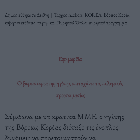
Δημοσιεύθηκε σε
Διεθνή
|
Tagged
hackers
,
KOREA
,
Βόρειος Κορέα
,
κυβερνοεπιθέσεις
,
πυρηνικά
,
Πυρηνικά Όπλα
,
πυρηνικό πρόγραμμα
Εφημερίδα
Ο βορειοκορεάτης ηγέτης επιταχύνει τις πολεμικές
προετοιμασίες
Σύμφωνα με τα κρατικά ΜΜΕ, ο ηγέτης
της Βόρειας Κορέας διέταξε τις ένοπλες
δυνάμεις να προετοιμαστούν να