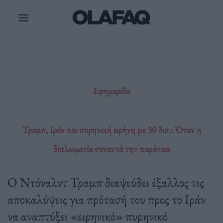
Μετάβαση
στο
περιεχόμενο
Εφημερίδα
Τραμπ, Ιράν και πυρηνική ειρήνη με 30 δισ.: Όταν η
διπλωματία συναντά την παράνοια
Ο Ντόναλντ Τραμπ διαψεύδει έξαλλος τις
αποκαλύψεις για πρότασή του προς το Ιράν
να αναπτύξει «ειρηνικό» πυρηνικό