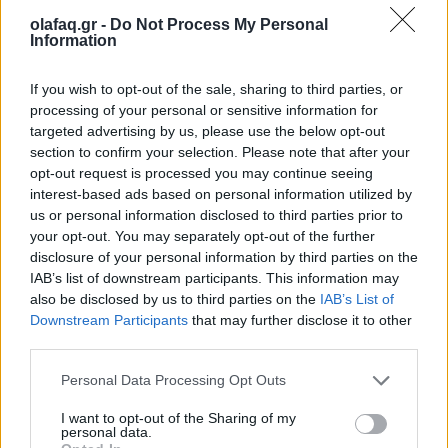
olafaq.gr -
Do Not Process My Personal
Ο Ρώσος νομπελίστας δημοσιογράφος
Information
Dmitry Andreyevich Muratov, εκφράζει τις
If you wish to opt-out of the sale, sharing to third parties, or
ανησυχίες του για τις απειλες του Κρεμλίνου
processing of your personal or sensitive information for
και την εγχώρια ρωσική προπαγάνδα.
targeted advertising by us, please use the below opt-out
section to confirm your selection. Please note that after your
opt-out request is processed you may continue seeing
interest-based ads based on personal information utilized by
us or personal information disclosed to third parties prior to
30.03.2023
your opt-out. You may separately opt-out of the further
disclosure of your personal information by third parties on the
IAB’s list of downstream participants. This information may
also be disclosed by us to third parties on the
IAB’s List of
Downstream Participants
that may further disclose it to other
third parties.
Personal Data Processing Opt Outs
I want to opt-out of the Sharing of my
personal data.