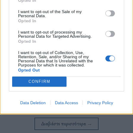
Opted In
I want to opt-out of the Sale of my
Personal Data.
Opted In
I want to opt-out of processing my
Personal Data for Targeted Advertising.
Opted In
I want to opt-out of Collection, Use,
Retention, Sale, and/or Sharing of my
Artwork: The Telegraph
Personal Data that Is Unrelated with the
Purposes for which it was collected.
Opted Out
Ο Ρώσος νομπελίστας δημοσιογράφος Dmitry
CONFIRM
Andreyevich Muratov, εκφράζει τις ανησυχίες του
για τις απειλες του Κρεμλίνου και την εγχώρια
Data Deletion
Data Access
Privacy Policy
ρωσική προπαγάνδα.
Διαβάστε περισσότερα
→