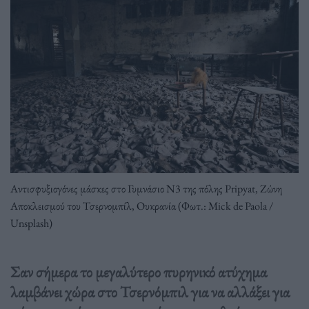
Αντισφυξιογόνες μάσκες στο Γυμνάσιο N3 της πόλης Pripyat, Ζώνη
Αποκλεισμού του Τσερνομπίλ, Ουκρανία (Φωτ.: Mick de Paola /
Unsplash)
Σαν σήμερα το μεγαλύτερο πυρηνικό ατύχημα
λαμβάνει χώρα στο Τσερνόμπιλ για να αλλάξει για