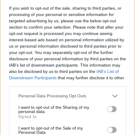
επιβίωσης
If you wish to opt-out of the sale, sharing to third parties, or
processing of your personal or sensitive information for
21.04.26
targeted advertising by us, please use the below opt-out
section to confirm your selection. Please note that after your
Ξεχάστε το θερμόμετρο και το «πιες νεράκι». Η νέα ζέστη
opt-out request is processed you may continue seeing
μετριέται στο πόσο γρήγορα λυγίζει το σώμα, ενώ οι πόλεις
interest-based ads based on personal information utilized by
us or personal information disclosed to third parties prior to
συνεχίζουν να λειτουργούν σαν να βρισκόμαστε ακόμη στο
your opt-out. You may separately opt-out of the further
1994 και περιμένουμε αεράκι.
disclosure of your personal information by third parties on the
IAB’s list of downstream participants. This information may
also be disclosed by us to third parties on the
IAB’s List of
Downstream Participants
that may further disclose it to other
third parties.
Personal Data Processing Opt Outs
I want to opt-out of the Sharing of my
personal data.
Opted In
I want to opt-out of the Sale of my
Personal Data.