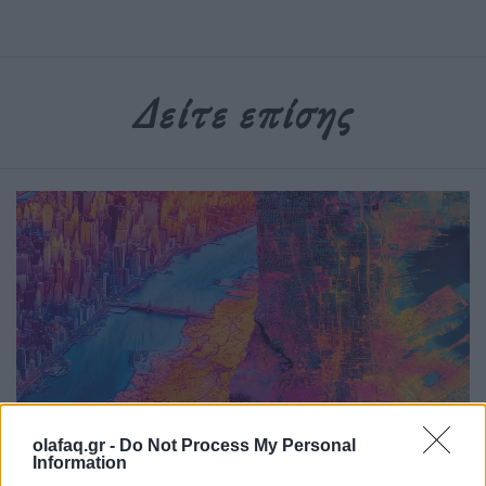
Δείτε επίσης
Υγεία
olafaq.gr -
Do Not Process My Personal
Information
Η ζέστη δεν είναι πια “καιρός”, είναι beta test