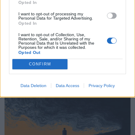
Opted In
Υγεία
I want to opt-out of processing my
Personal Data for Targeted Advertising.
Κάταγμα κόπωσης: O αθόρυβος
Opted In
τραυματισμός που σε σταματά πριν το
καταλάβεις
I want to opt-out of Collection, Use,
Retention, Sale, and/or Sharing of my
Personal Data that Is Unrelated with the
11.04.26
Purposes for which it was collected.
Opted Out
Δεν έρχεται με θόρυβο, αλλά με επιμονή· το κάταγμα
CONFIRM
κόπωσης είναι το μήνυμα του σώματος όταν η
υπερπροσπάθεια ξεπερνά τα όριά του.
Data Deletion
Data Access
Privacy Policy