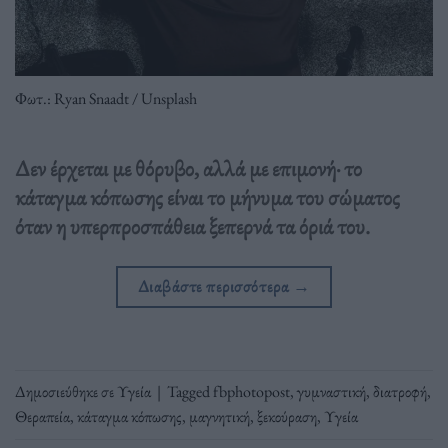
Φωτ.: Ryan Snaadt / Unsplash
Δεν έρχεται με θόρυβο, αλλά με επιμονή· το
κάταγμα κόπωσης είναι το μήνυμα του σώματος
όταν η υπερπροσπάθεια ξεπερνά τα όριά του.
Διαβάστε περισσότερα
→
Δημοσιεύθηκε σε
Υγεία
|
Tagged
fbphotopost
,
γυμναστική
,
διατροφή
,
Θεραπεία
,
κάταγμα κόπωσης
,
μαγνητική
,
ξεκούραση
,
Υγεία