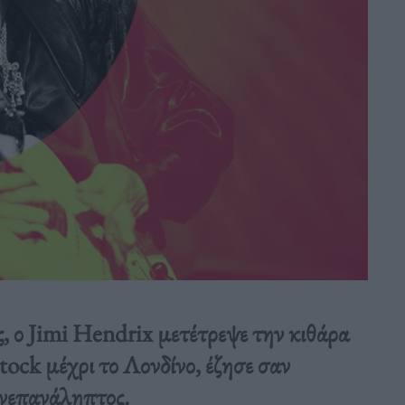
ς, ο Jimi Hendrix μετέτρεψε την κιθάρα
ock μέχρι το Λονδίνο, έζησε σαν
ανεπανάληπτος.