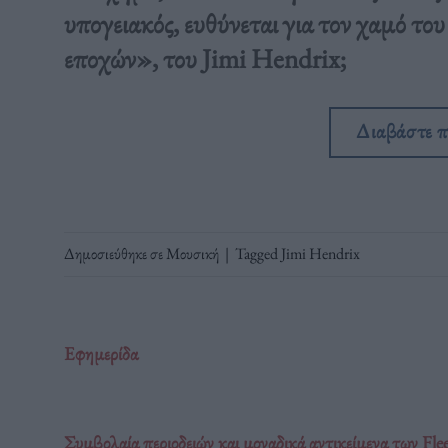
υπογειακός, ευθύνεται για τον χαμό τ
εποχών», του Jimi Hendrix;
Διαβάστε 
Δημοσιεύθηκε σε
Μουσική
|
Tagged
Jimi Hendrix
Εφημερίδα
Συμβολαία περιοδειών και μοναδικά αντικείμενα των 