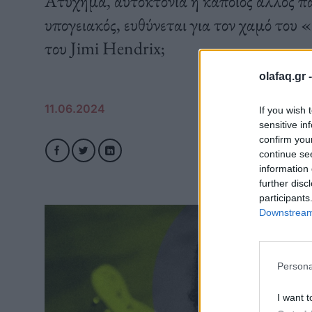
Ατύχημα, αυτοκτονία ή κάποιος άλλος πα
υπογειακός, ευθύνεται για τον χαμό του
του Jimi Hendrix;
olafaq.gr 
11.06.2024
If you wish 
sensitive in
confirm you
continue se
information 
further disc
participants
Downstream 
Persona
I want t