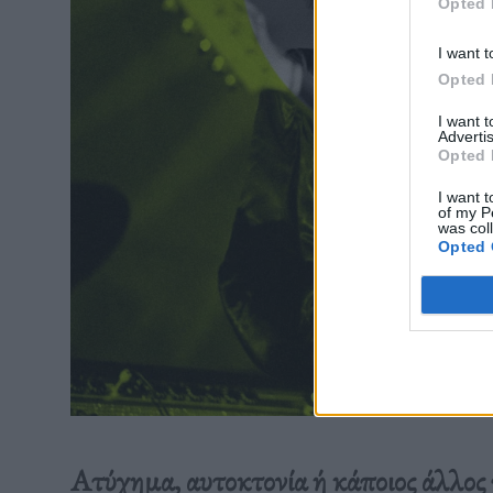
Opted 
I want t
Opted 
I want 
Advertis
Opted 
I want t
of my P
was col
Opted 
Ατύχημα, αυτοκτονία ή κάποιος άλλος 