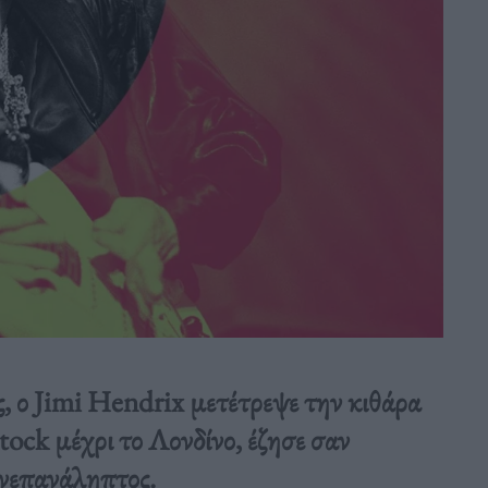
ς, ο Jimi Hendrix μετέτρεψε την κιθάρα
ock μέχρι το Λονδίνο, έζησε σαν
ανεπανάληπτος.