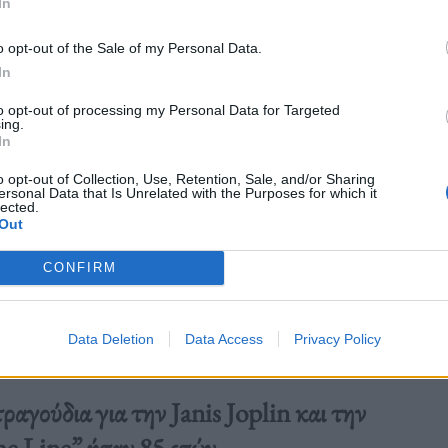
In
o opt-out of the Sale of my Personal Data.
In
to opt-out of processing my Personal Data for Targeted
ing.
In
o opt-out of Collection, Use, Retention, Sale, and/or Sharing
ersonal Data that Is Unrelated with the Purposes for which it
lected.
Out
CONFIRM
Data Deletion
Data Access
Privacy Policy
αγούδια για την Janis Joplin και την
e Line” ήταν 85 ετών.