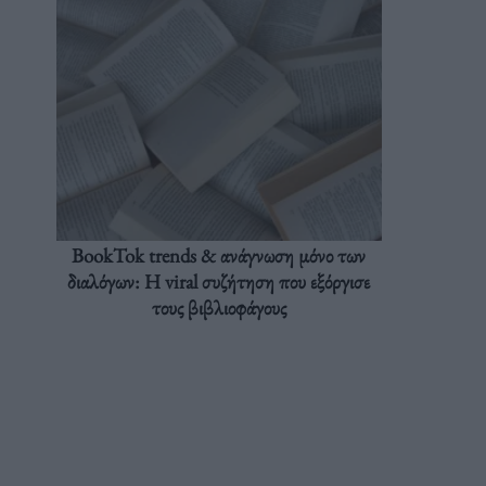
BookTok trends & ανάγνωση μόνο των
διαλόγων: Η viral συζήτηση που εξόργισε
τους βιβλιοφάγους