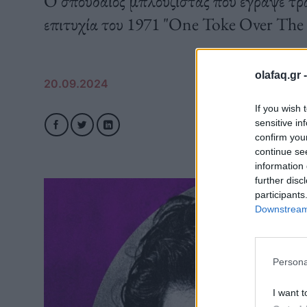
O σπουδαίος μπλουζίστας που έγραψε τραγ
επιτυχία του 1971 "One Toke Over The 
olafaq.gr 
20.09.2024
If you wish 
sensitive in
confirm you
continue se
information 
further disc
participants
Downstream 
Persona
I want t