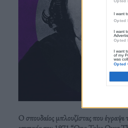
Opted 
I want t
Opted 
I want 
Advertis
Opted 
I want t
of my P
was col
Opted 
O σπουδαίος μπλουζίστας που έγραψε τρ
επιτυχία του 1971 “One Toke Over Th