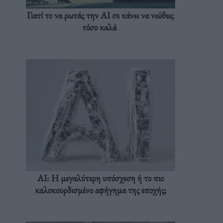
Γιατί το να ρωτάς την AI σε κάνει να νιώθεις
τόσο καλά
AI: Η μεγαλύτερη υπόσχεση ή το πιο
καλοκουρδισμένο αφήγημα της εποχής;